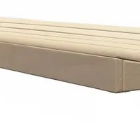
Azalp
80 cm
Elzenhout
Out of stock
Montage aan gebouw
09-067-0292-0
1028790856774