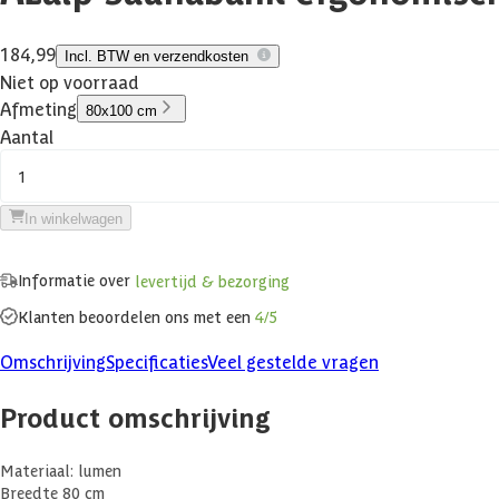
184,99
Incl. BTW en verzendkosten
Niet op voorraad
Afmeting
80x100 cm
Aantal
1
In winkelwagen
Informatie over
levertijd & bezorging
Klanten beoordelen ons met een
4/5
Omschrijving
Specificaties
Veel gestelde vragen
Product omschrijving
Materiaal: lumen
Breedte 80 cm