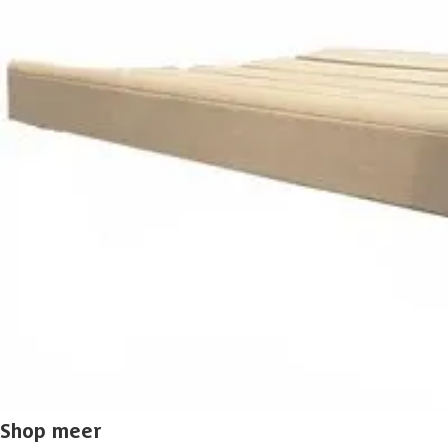
Merk
Breedte
Houtsoort
Levertijd
Type
Azalp artikelcode
EAN-code
Shop meer