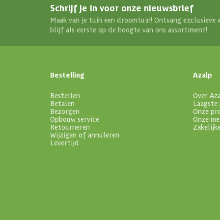
Schrijf je in voor onze nieuwsbrief
Maak van je tuin een droomtuin! Ontvang exclusieve 
blijf als eerste op de hoogte van ons assortiment!
Bestelling
Azalp
Bestellen
Over Az
Betalen
Laagste 
Bezorgen
Onze pr
Opbouw service
Onze me
Retourneren
Zakelijk
Wijzigen of annuleren
Levertijd