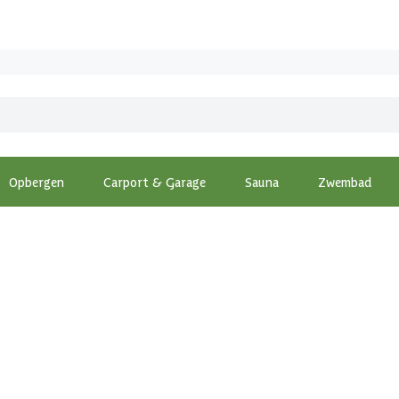
Opbergen
Carport & Garage
Sauna
Zwembad