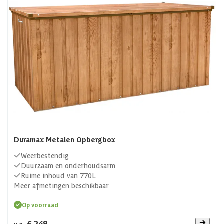
tuingereedschap of een kleine grasmaaier. Een opbergbox
met deksel is ideaal wanneer je de box buiten wilt laten
staan, zeker als de opbergbox waterdicht is. Onze
kunststof opbergboxen
zijn duurzaam en haast
onderhoudsarm. Ook hebben we
metalen opbergboxen
.
Duramax Metalen Opbergbox
Weerbestendig
Duurzaam en onderhoudsarm
Ruime inhoud van 770L
Meer afmetingen beschikbaar
Op voorraad
€ 249,-