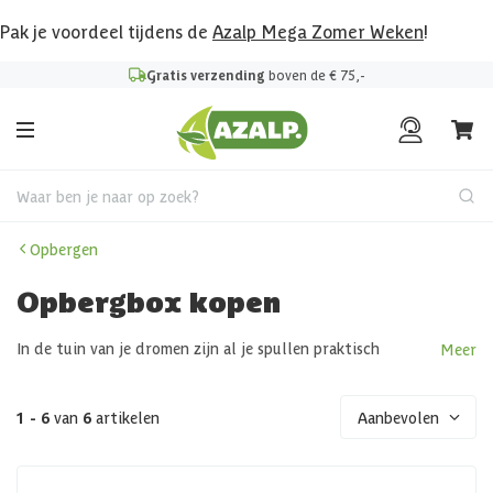
Pak je voordeel tijdens de
Azalp Mega Zomer Weken
!
Gratis verzending
boven de € 75,-
Waar ben je naar op zoek?
Opbergen
Opbergbox kopen
In de tuin van je dromen zijn al je spullen praktisch
Meer
opgeruimd in een opbergbox die mooi bij de rest van je
buitenruimte staat. Bij Azalp hebben we een uitgebreid
assortiment aan opbergoplossingen dus ook een die bij jou
1 - 6
van
6
artikelen
Aanbevolen
en je tuin past. We bieden een ruime keuze aan opbergboxen
qua formaten, materialen en kleuren. Grote opbergboxen
zijn bijvoorbeeld perfect voor het opbergen van o.a.