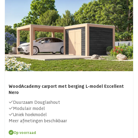
fietsenverzameling of scooter onder de Douglashouten
carport te plaatsen. Een carport van Douglashout is dus
een stoere, functionele toevoeging aan je huis waar jij met
veel plezier gebruik van zult maken. Bij Azalp vind je altijd
het juiste model. Kies uit onze standaard modellen of laat
jouw Douglas carport op maat maken!
WoodAcademy carport met berging L-model Excellent
Nero
Duurzaam Douglashout
Modulair model
Uniek hoekmodel
Meer afmetingen beschikbaar
Op voorraad