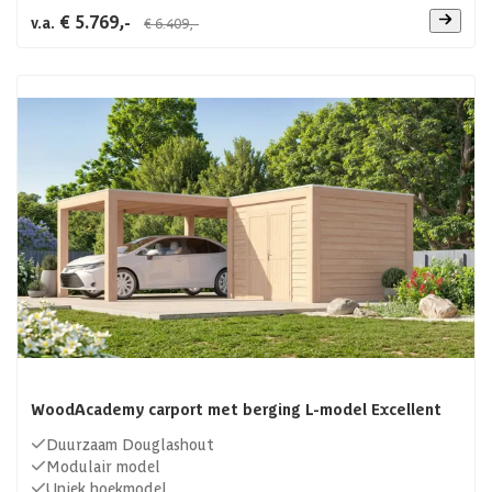
€ 5.769,-
v.a.
€ 6.409,-
WoodAcademy carport met berging L-model Excellent
Duurzaam Douglashout
Modulair model
Uniek hoekmodel