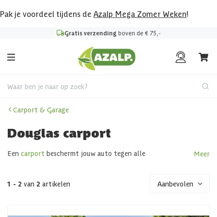
Pak je voordeel tijdens de
Azalp Mega Zomer Weken
!
Gratis verzending
boven de € 75,-
Waar ben je naar op zoek?
Carport & Garage
Douglas carport
Een
carport
beschermt jouw auto tegen alle
Meer
weersomstandigheden. Bij Azalp ben je voor iedere carport
aan het juiste adres; van een metalen model tot een
Douglas carport. Het maakt niet meer uit of het vriest,
1 - 2
van
2
artikelen
Aanbevolen
regent of de zon schijnt, want een Douglas carport
beschermt jouw auto en jou tegen de elementen. Je kunt er
uiteraard ook voor kiezen om bijvoorbeeld je boot, quad,