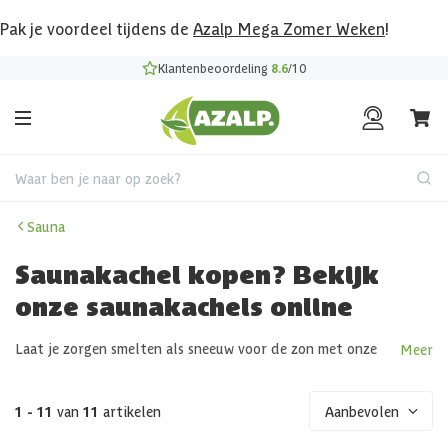
Pak je voordeel tijdens de
Azalp Mega Zomer Weken
!
Klantenbeoordeling
8.6
/10
Waar ben je naar op zoek?
Sauna
Saunakachel kopen? Bekijk
onze saunakachels online
Laat je zorgen smelten als sneeuw voor de zon met onze
Meer
krachtige saunaovens, jouw ticket naar pure ontspanning en
welzijn.
1 - 11
van
11
artikelen
Aanbevolen