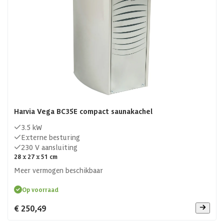
Harvia Vega BC35E compact saunakachel
3.5 kW
Externe besturing
230 V aansluiting
28 x 27 x 51 cm
Meer vermogen beschikbaar
Op voorraad
€ 250,49