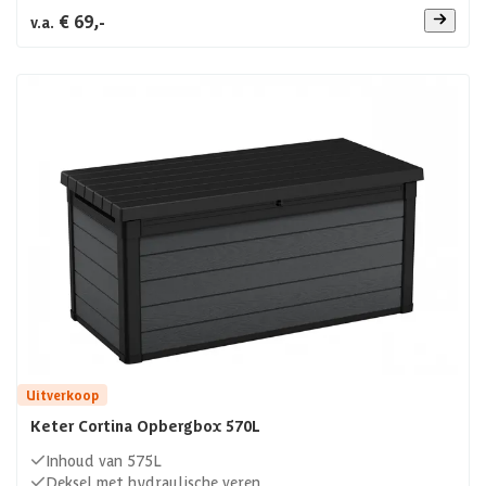
€ 69,-
v.a.
Uitverkoop
Keter Cortina Opbergbox 570L
Inhoud van 575L
Deksel met hydraulische veren