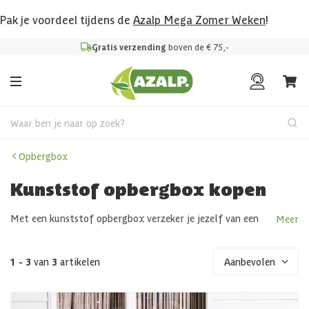
Pak je voordeel tijdens de
Azalp Mega Zomer Weken
!
Gratis verzending
boven de € 75,-
Waar ben je naar op zoek?
Opbergbox
Kunststof opbergbox kopen
Met een kunststof opbergbox verzeker je jezelf van een
Meer
plekje in de tuin waar je je kleine tuinspullen droog en
veilig in op te bergen. Je kunt het plaatsen op een
onoverdekt plekje buiten met een waterdicht model of je
1 - 3
van
3
artikelen
Aanbevolen
plaatst het binnen in een tuinhuis of onder je overkapping
als je er de ruimte voor hebt.