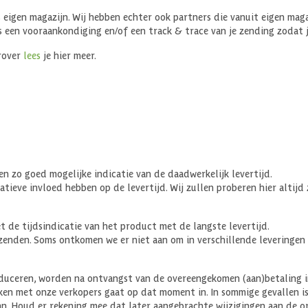
s eigen magazijn. Wij hebben echter ook partners die vanuit eigen mag
ms een vooraankondiging en/of een track & trace van je zending zodat 
arover
lees
je hier meer.
en zo goed mogelijke indicatie van de daadwerkelijk levertijd.
atieve invloed hebben op de levertijd. Wij zullen proberen hier altijd
de tijdsindicatie van het product met de langste levertijd.
zenden. Soms ontkomen we er niet aan om in verschillende leveringen je
duceren, worden na ontvangst van de overeengekomen (aan)betaling in
en met onze verkopers gaat op dat moment in. In sommige gevallen is
an. Houd er rekening mee dat later aangebrachte wijzigingen aan de o