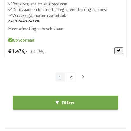
Roestvrij stalen sluitsysteem
Duurzaam en bestendig tegen verkleuring en roest
Verstevigd modern zadeldak
249 x 244 x 241 cm
Meer afmetingen beschikbaar
Op voorraad
€ 1.474,-
€ 1.499,-
1
2
Filters