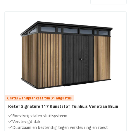
materialen, zoals hout en metaal. Hieronder kun je al onze
kunststof tuinhuisjes vinden, zie jij jouw nieuwe
onderhoudsvrije schuur van kunststof hier tussen staan?
Gratis wandplankset t/m 31 augustus
Keter Signature 117 Kunststof Tuinhuis Venetian Bruin
Roestvrij stalen sluitsysteem
Verstevigd dak
Duurzaam en bestendig tegen verkleuring en roest