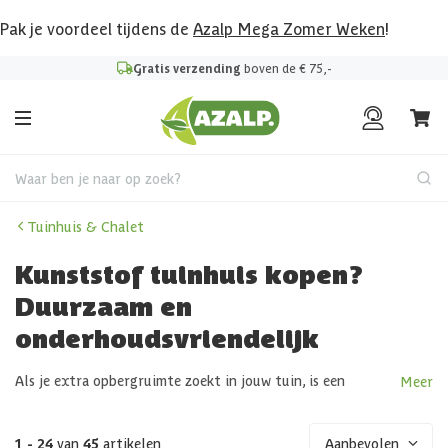
Pak je voordeel tijdens de
Azalp Mega Zomer Weken
!
Klantenbeoordeling
8.6
/10
Waar ben je naar op zoek?
Tuinhuis & Chalet
Kunststof tuinhuis kopen?
Duurzaam en
onderhoudsvriendelijk
Als je extra opbergruimte zoekt in jouw tuin, is een
Meer
tuinhuis van kunststof een uitstekende oplossing. Zoek jij
een onderhoudsvrije en duurzaam tuinhuis? Een kunststof
tuinhuis biedt diverse voordelen ten opzichte van andere
1 - 24
van
45
artikelen
Aanbevolen