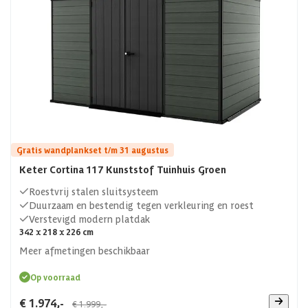
Gratis wandplankset t/m 31 augustus
Keter Cortina 117 Kunststof Tuinhuis Groen
Roestvrij stalen sluitsysteem
Duurzaam en bestendig tegen verkleuring en roest
Verstevigd modern platdak
342 x 218 x 226 cm
Meer afmetingen beschikbaar
Op voorraad
€ 1.974,-
€ 1.999,-