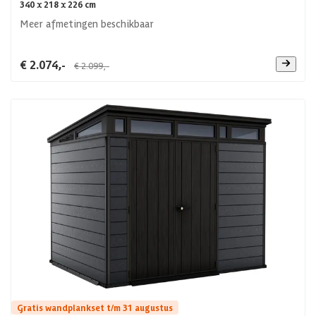
340 x 218 x 226 cm
Meer afmetingen beschikbaar
€ 2.074,-
€ 2.099,-
Gratis wandplankset t/m 31 augustus