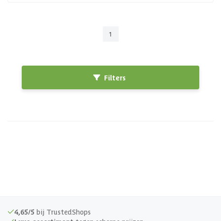
1
Filters
4,65/5
bij TrustedShops