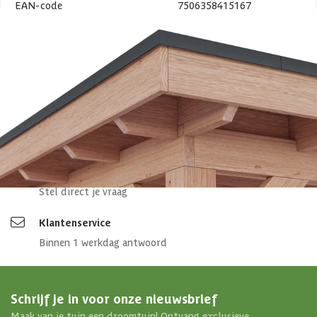
EAN-code
7506358415167
4,65/5
bij TrustedShops
Luxe assortiment
tegen scherpe prijzen
Maatwerk:
We maken het betaalbaar.
076 - 80 801 24
Direct antwoord
Chat met ons
Stel direct je vraag
Klantenservice
Binnen 1 werkdag antwoord
Schrijf je in voor onze nieuwsbrief
Maak van je tuin een droomtuin! Ontvang exclusieve