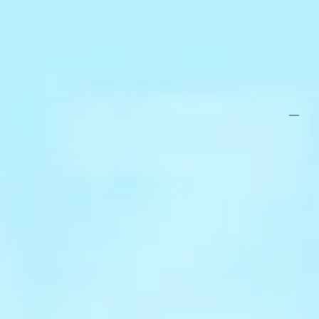
dan zal het niet meer mogelijk zijn bij de onderdelen te kunnen
komen. Er zijn eventueel andere oplossingen maar dit zal per situatie
bekeken moeten worden.
Specificaties
Belangrijke specificaties
Merk
Azalp
Breedte
32 cm
Lengte
24 cm
Hoogte
4 cm
Levertijd
2-5 werkdagen