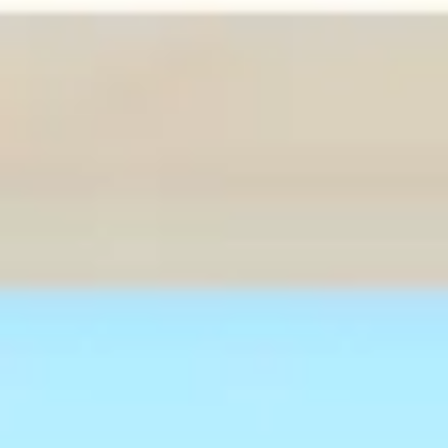
Sluit de lamp aan op 230 Volt.
Specificaties:
Instense LED-kleurenlicht met lichtgevend oppervlak.
Voor infraroodcabines en sauna's
Geschikt voor ruimtes tot 6m2
Geschikt voor temperaturen tot 110 oC
Elzenhouten frame
Afmeting: 32 x 24 cm
Vermogen: 31 Watt
Kleuren: 7, vloeiende overgangen.
Inclusief afstandbediening (batterijen niet inbegrepen).
Niet boven de kachel of direct naast een infraroodstraler monteren.
Let op!
Kan niet zomaar in een buitensauna gemonteerd worden. De
voeding en LED-controller worden bij een binnen sauna op het dak
geplaatst. Bij een buitensauna is dit i.v.m dakbedekking niet mogelijk.
Als er een dubbele plafond in de sauna zit dan kunnen deze
onderdelen er tussen geplaatst worden, echter als er problemen zijn