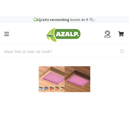
Pak je voordeel tijdens de
Azalp Mega Zomer Weken
!
Gratis verzending
boven de € 75,-
Waar ben je naar op zoek?
Sauna lichttherapie
Azalp sauna LED-verlichting
319,-
Incl. BTW en verzendkosten