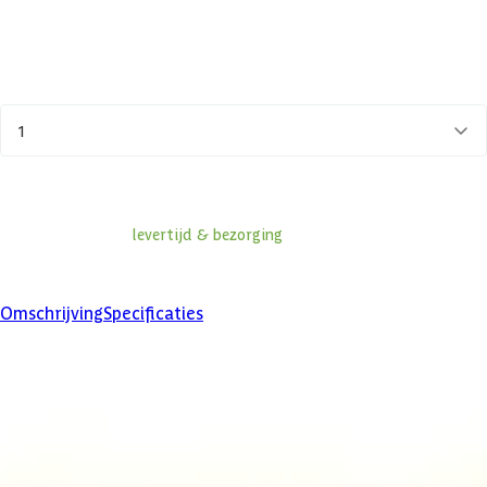
Op voorraad
Vandaag besteld binnen 2-5 werkdagen in huis.
Aantal
1
In winkelwagen
Informatie over
levertijd & bezorging
Klanten beoordelen ons met een
4/5
Omschrijving
Specificaties
Product omschrijving
De kleine LED-lamp bevat hoogwaardige kleur en licht en is geschikt
voor sauna;s en infraroodcabines (temperatuur tot 110 oC). Met een
afstandsbediening kunnen kleurovergangen automatisch worden
geselecteerd.