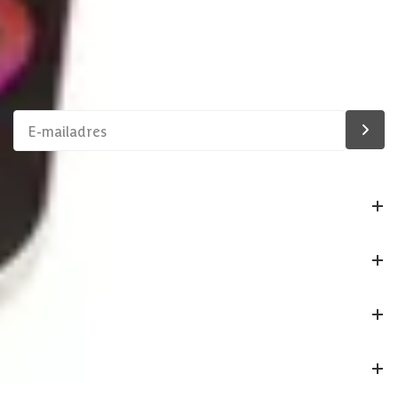
Schrijf je in voor onze nieuwsbrief
Maak van je tuin een droomtuin! Ontvang exclusieve
aanbiedingen en blijf als eerste op de hoogte van ons
assortiment!
Bestelling
Azalp
Klantenservice
Veilig betalen