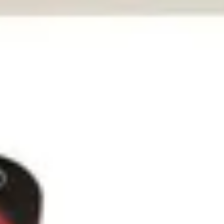
Vandaag besteld binnen 2-5 werkdagen in huis.
319,-
In winkelwagen
4,65/5
bij TrustedShops
Luxe assortiment
tegen scherpe prijzen
Maatwerk:
We maken het betaalbaar.
076 - 80 801 24
Direct antwoord
Chat met ons
Stel direct je vraag
Klantenservice
Binnen 1 werkdag antwoord