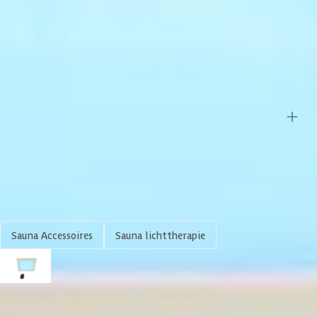
Azalp artikelcode
25-192-0001-0
EAN-code
1025192000101
Overige specificaties
Afmetingen (bxl)
24x32x4 cm
Shop meer
Sauna Accessoires
Sauna lichttherapie
Azalp sauna LED-verlichting