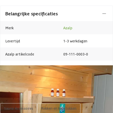
Belangrijke specificaties
Merk
Azalp
Levertijd
1-3 werkdagen
Azalp artikelcode
09-111-0003-0
EAN-code
1037642008964
Shop meer
Sauna Accessoires
Rekken en kapstokken