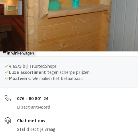
Azalp sauna wandplankenset
Vandaag besteld binnen 1-3 werkdagen in huis.
45,49
In winkelwagen
4,65/5
bij TrustedShops
Luxe assortiment
tegen scherpe prijzen
Maatwerk:
We maken het betaalbaar.
076 - 80 801 24
Direct antwoord
Chat met ons
Stel direct je vraag