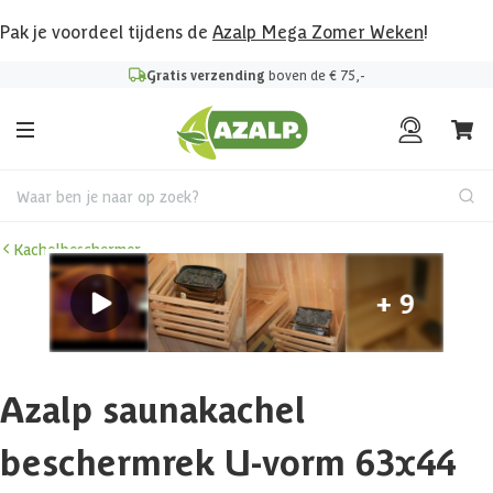
Pak je voordeel tijdens de
Azalp Mega Zomer Weken
!
Gratis verzending
boven de € 75,-
Waar ben je naar op zoek?
Kachelbeschermer
Azalp saunakachel
beschermrek U-vorm 63x44