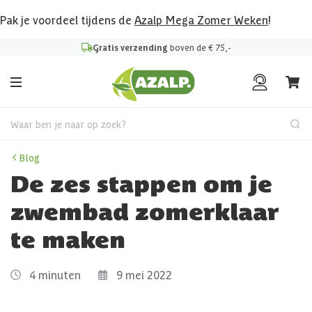
Pak je voordeel tijdens de
Azalp Mega Zomer Weken
!
Gratis verzending
boven de € 75,-
Waar ben je naar op zoek?
Blog
De zes stappen om je
zwembad zomerklaar
te maken
4 minuten
9 mei 2022