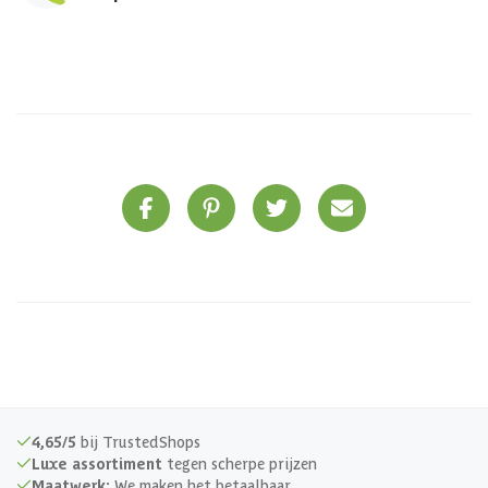
4,65/5
bij TrustedShops
Luxe assortiment
tegen scherpe prijzen
Maatwerk:
We maken het betaalbaar.