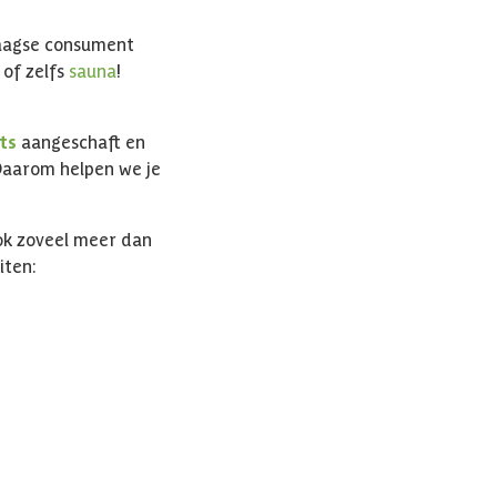
ndaagse consument
g
of zelfs
sauna
!
ts
aangeschaft en
Daarom helpen we je
ook zoveel meer dan
iten: