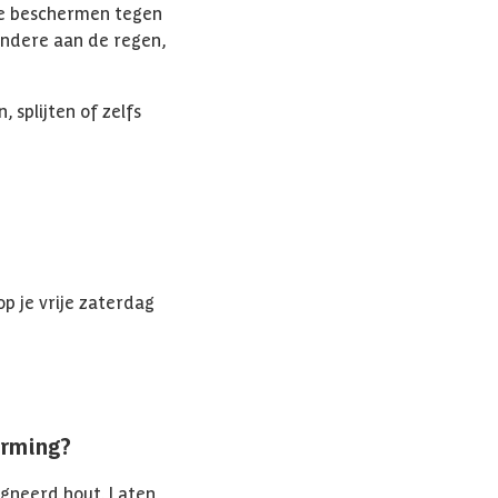
 te beschermen tegen
andere aan de regen,
 splijten of zelfs
p je vrije zaterdag
erming?
gneerd hout. Laten