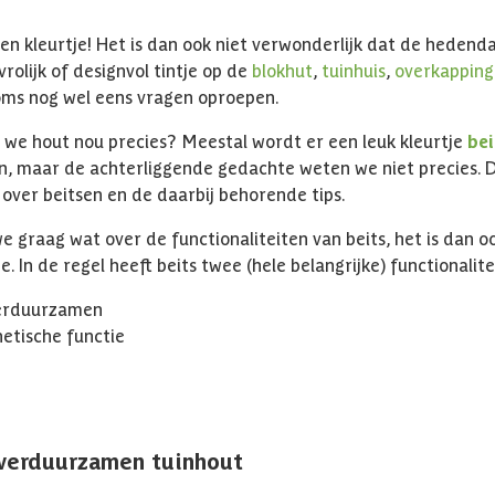
 een kleurtje! Het is dan ook niet verwonderlijk dat de hede
vrolijk of designvol tintje op de
blokhut
,
tuinhuis
,
overkappin
oms nog wel eens vragen oproepen.
we hout nou precies? Meestal wordt er een leuk kleurtje
bei
, maar de achterliggende gedachte weten we niet precies. 
 over beitsen en de daarbij behorende tips.
we graag wat over de functionaliteiten van beits, het is dan 
e. In de regel heeft beits twee (hele belangrijke) functionalite
erduurzamen
hetische functie
verduurzamen tuinhout