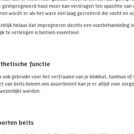
at geïmpregneerd hout meer kan verdragen ten opzichte van
eren wordt er als het ware een laag gecreëerd die vocht en 
parktijk helaas dat impregneren slechts een voorbehandeling 
k te verlengen is beitsen essentieel.
sthetische functie
s ook gebruikt voor het verfraaien van je blokhut, tuinhuis o
et van beits binnen ons assortiment kan je er altijd voor zorg
wezenlijkt worden.
oorten beits