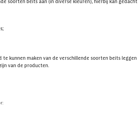
nde soorten beits aan (in diverse kleuren), hierbij kan gedac
s;
te kunnen maken van de verschillende soorten beits leggen 
 zijn van de producten.
r: