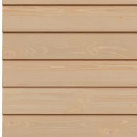
Azalp artikelcode
EAN-code
4,65/5
bij TrustedShops
Luxe assortiment
tegen 