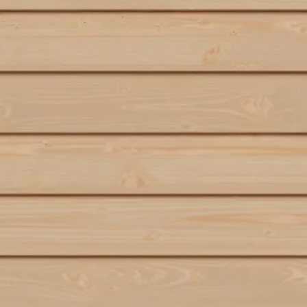
24-247-0298-0
1024247029807
scherpe prijzen
Maatwerk:
We maken het betaalbaar.
076 - 80 801 24
Direct antwoord
Klantenservice
Binnen 1 werkdag antwoo