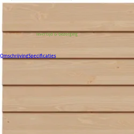
Op voorraad
Vandaag besteld binnen 2-3 weken in huis.
Informatie over
levertijd & bezorging
Klanten beoordelen ons met een
4/5
Omschrijving
Specificaties
Specificaties
Belangrijke specificaties
Merk
Levertijd