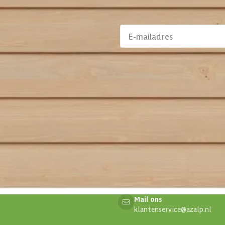
aanbiedingen en
Klantenservice
alp
Persoonlijk contact
prijs garantie
076 80 801 24
ojecten
rken
Maandag t/m vrijdag
e klanten
10:00 - 12:00 en 13:00 - 16:
Uitgezonderd feestdagen
Mail ons
klantenservice@azalp.nl