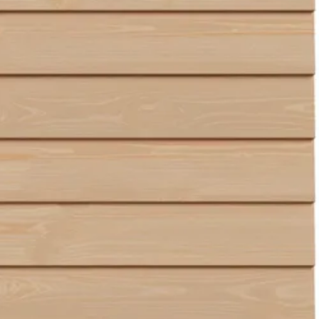
Chat met ons
Stel direct je vraag
rd