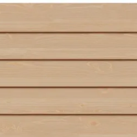
WoodAcademy
2-3 weken