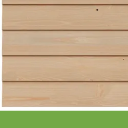
Schrijf je in voor onze nieuwsbrief
Maak van je tuin een droomtuin! Ontvang exclusieve 
blijf als eerste op de hoogte van ons assortiment!
Bestelling
Azalp
Bestellen
Over Az
Betalen
Laagste 
Bezorgen
Onze pr
Opbouw service
Onze me
Retourneren
Zakelijk
Wijzigen of annuleren
Levertijd