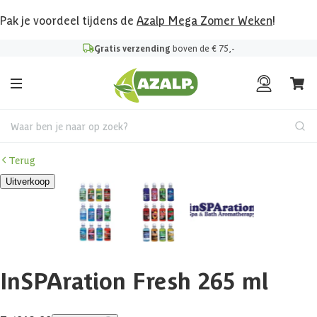
Pak je voordeel tijdens de
Azalp Mega Zomer Weken
!
Gratis verzending
boven de € 75,-
Waar ben je naar op zoek?
Terug
Uitverkoop
InSPAration Fresh 265 ml