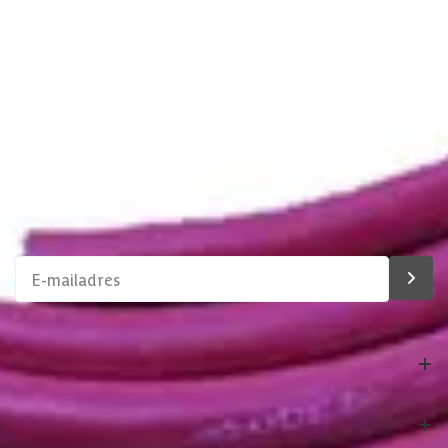
Stel direct je vraag
Klantenservice
Binnen 1 werkdag antwoord
Schrijf je in voor onze nieuwsbrief
Maak van je tuin een droomtuin! Ontvang exclusieve
aanbiedingen en blijf als eerste op de hoogte van ons
assortiment!
Bestelling
Azalp