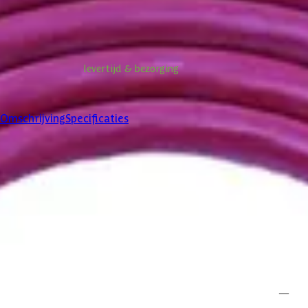
49,-
Incl. BTW
Niet op voorraad
Informatie over
levertijd & bezorging
Klanten beoordelen ons met een
4/5
Omschrijving
Specificaties
Product omschrijving
Vijfaderige siliconenkabel heeft een doorsnede van 2,5 mm² en is
nodig vanaf de stroomaansluiting naar de besturingseenheid of oven
met geïntegreerde bediening.
Specificaties
Belangrijke specificaties