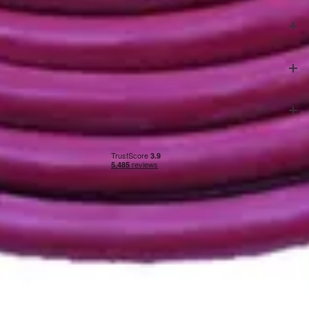
Klantenservice
Veilig betalen
Onze partners
Algemene voorwaarden
|
Privacy & cookies
|
Herroepingsrecht
|
Impressie