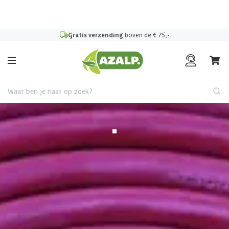
Pak je voordeel tijdens de
Azalp Mega Zomer Weken
!
Gratis verzending
boven de € 75,-
Waar ben je naar op zoek?
Terug
Karibu siliconenkabel voor
saunakachel 5 x 2.5 mm² -
300 cm