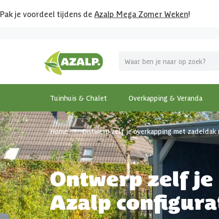
Pak je voordeel tijdens de
Azalp Mega Zomer Weken
!
Tuinhuis & Chalet
Overkapping & Veranda
Home
-
Ontwerp zelf je overkapping met zadeldak 
Ontwerp zelf j
Azalp configura