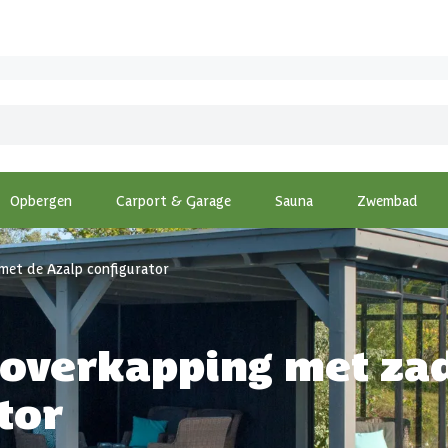
Opbergen
Carport & Garage
Sauna
Zwembad
met de Azalp configurator
e overkapping met za
tor