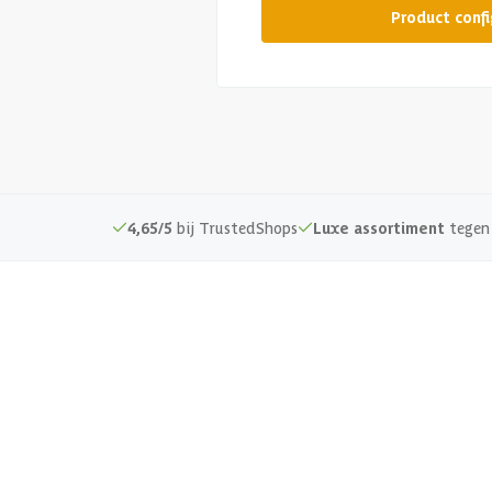
Product conf
4,65/5
bij TrustedShops
Luxe assortiment
tegen 