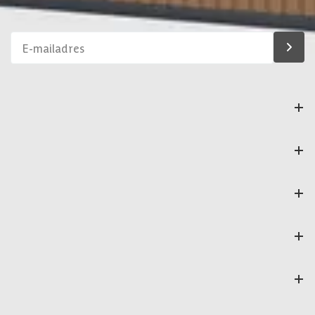
assortiment!
Bestelling
Azalp
Klantenservice
Veilig betalen
Onze partners