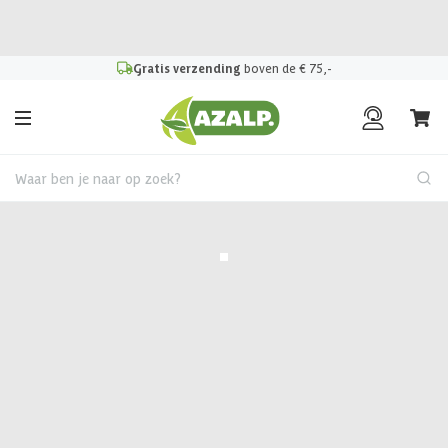
Pak je voordeel tijdens de
Azalp Mega Zomer Weken
!
Gratis verzending
boven de € 75,-
Waar ben je naar op zoek?
Terug
Porchenzo WPC design wand
400 cm - teak
1.014,-
Incl. BTW en verzendkosten
Op voorraad