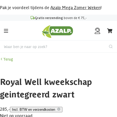
Pak je voordeel tijdens de
Azalp Mega Zomer Weken
!
Gratis verzending
boven de € 75,-
Waar ben je naar op zoek?
Terug
Royal Well kweekschap
geintegreerd zwart
285,-
Incl. BTW en verzendkosten
Niet op voorraad