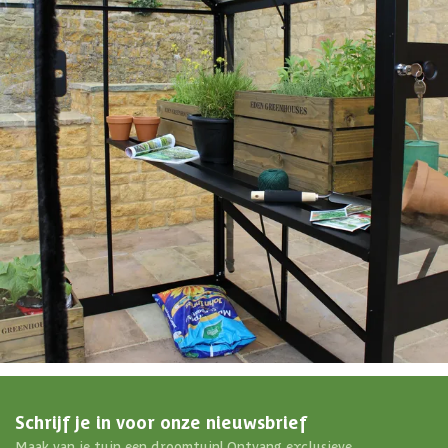
EAN-code
8718226339218
4,65/5
bij TrustedShops
Luxe assortiment
tegen scherpe prijzen
Maatwerk:
We maken het betaalbaar.
076 - 80 801 24
Direct antwoord
Chat met ons
Stel direct je vraag
Klantenservice
Binnen 1 werkdag antwoord
Schrijf je in voor onze nieuwsbrief
Maak van je tuin een droomtuin! Ontvang exclusieve