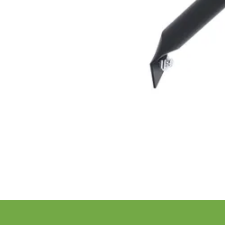
Schrijf je in voor onze nieuwsbrief
Maak van je tuin een droomtuin! Ontvang exclusieve 
blijf als eerste op de hoogte van ons assortiment!
Bestelling
Azalp
Bestellen
Over Az
Betalen
Laagste 
Bezorgen
Onze pr
Opbouw service
Onze me
Retourneren
Zakelijk
Wijzigen of annuleren
Levertijd