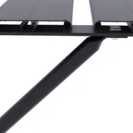
8718215761716
scherpe prijzen
Maatwerk:
We maken het betaalbaar.
076 - 80 801 24
Direct antwoord
Klantenservice
Binnen 1 werkdag antwoo