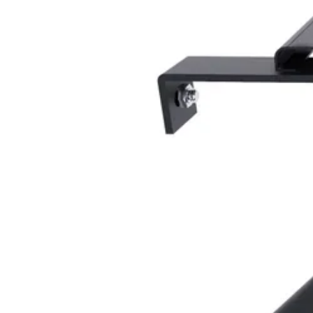
EAN-code
4,65/5
bij TrustedShops
Luxe assortiment
tegen 