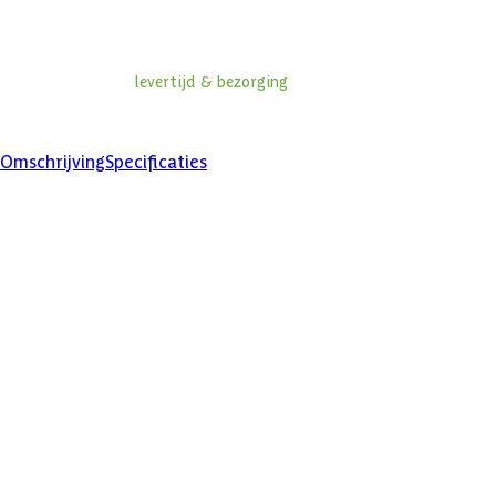
Niet op voorraad
Informatie over
levertijd & bezorging
Klanten beoordelen ons met een
4/5
Omschrijving
Specificaties
Specificaties
Belangrijke specificaties
Merk
Levertijd
Azalp artikelcode