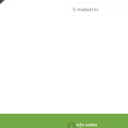
aanbiedingen en
Klantenservice
alp
Persoonlijk contact
prijs garantie
076 80 801 24
ojecten
rken
Maandag t/m vrijdag
e klanten
10:00 - 12:00 en 13:00 - 16:
Uitgezonderd feestdagen
Mail ons
klantenservice@azalp.nl
Info online