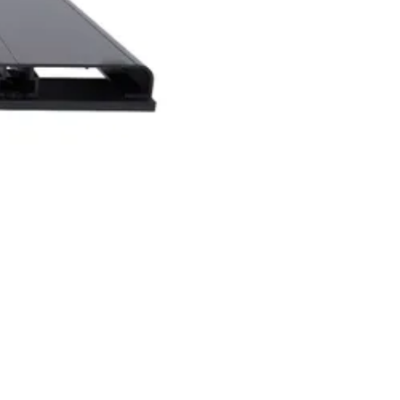
Chat met ons
Stel direct je vraag
rd