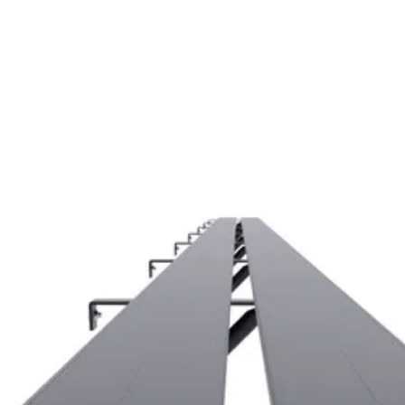
Royal Well
Out of stock
25-149-0085-0