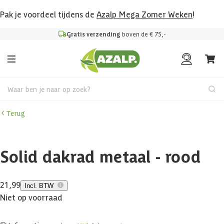
Pak je voordeel tijdens de
Azalp Mega Zomer Weken
!
Gratis verzending
boven de € 75,-
Waar ben je naar op zoek?
Terug
Solid dakrad metaal - rood
21,99
Incl. BTW
Niet op voorraad