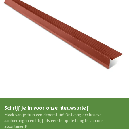
4,65/5
bij TrustedShops
Luxe assortiment
tegen scherpe prijzen
Maatwerk:
We maken het betaalbaar.
076 - 80 801 24
Direct antwoord
Chat met ons
Stel direct je vraag
Klantenservice
Binnen 1 werkdag antwoord
Schrijf je in voor onze nieuwsbrief
Maak van je tuin een droomtuin! Ontvang exclusieve
aanbiedingen en blijf als eerste op de hoogte van ons
assortiment!