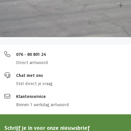
Overige specificaties
Afmetingen (bxl)
350 x 450 cm
4,65/5
bij TrustedShops
Luxe assortiment
tegen scherpe prijzen
Maatwerk:
We maken het betaalbaar.
076 - 80 801 24
Direct antwoord
Chat met ons
Stel direct je vraag
Klantenservice
Binnen 1 werkdag antwoord
Schrijf je in voor onze nieuwsbrief