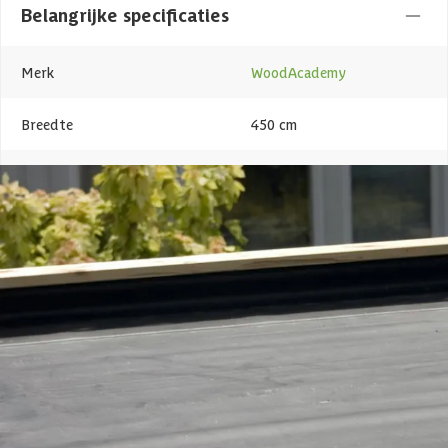
Belangrijke specificaties
Merk
WoodAcademy
Breedte
450 cm
Lengte
350 cm
Levertijd
Out of stock
Type
EPDM
Azalp artikelcode
25-247-0010-0
EAN-code
1025247001008