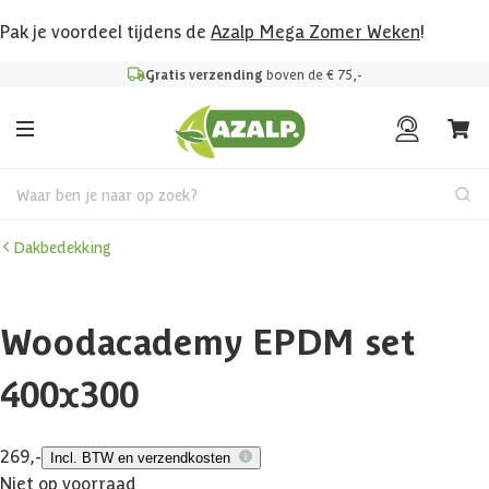
Pak je voordeel tijdens de
Azalp Mega Zomer Weken
!
Gratis verzending
boven de € 75,-
Waar ben je naar op zoek?
Dakbedekking
Woodacademy EPDM set
400x300
269,-
Incl. BTW en verzendkosten
Niet op voorraad