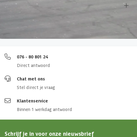
Overige specificaties
Afmetingen (bxl)
380 x 550 cm
4,65/5
bij TrustedShops
Luxe assortiment
tegen scherpe prijzen
Maatwerk:
We maken het betaalbaar.
076 - 80 801 24
Direct antwoord
Chat met ons
Stel direct je vraag
Klantenservice
Binnen 1 werkdag antwoord
Schrijf je in voor onze nieuwsbrief