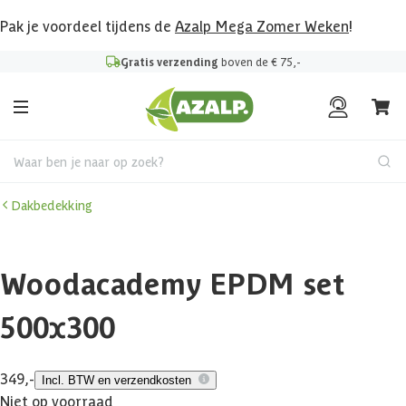
Pak je voordeel tijdens de
Azalp Mega Zomer Weken
!
Gratis verzending
boven de € 75,-
Waar ben je naar op zoek?
Dakbedekking
Woodacademy EPDM set
500x300
349,-
Incl. BTW en verzendkosten
Niet op voorraad