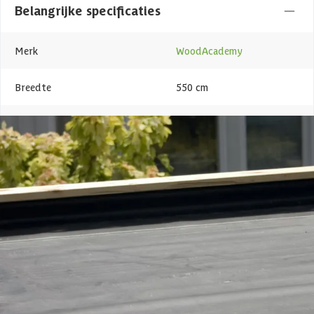
Belangrijke specificaties
Merk
WoodAcademy
Breedte
550 cm
Lengte
380 cm
Levertijd
Out of stock
Type
EPDM
Azalp artikelcode
25-247-0009-0
EAN-code
1025247000902