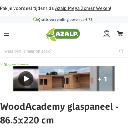
Pak je voordeel tijdens de
Azalp Mega Zomer Weken
!
Gratis verzending
boven de € 75,-
Waar ben je naar op zoek?
Blokhutramen
WoodAcademy glaspaneel -
86.5x220 cm