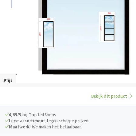
Gespiegeld te monteren
Huidige product
Glassoort
Veiligheidsglas
Afmetingen (bxl)
220 x 86.5 cm
WoodAcademy glaspaneel
WoodAcademy glaspaneel
4-vaks 86.5x220 cm
- 86.5x220 cm
Prijs
469,-
469,-
Bekijk dit product
4,65/5
bij TrustedShops
Luxe assortiment
tegen scherpe prijzen
Maatwerk:
We maken het betaalbaar.