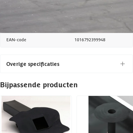
Type
EPDM
Azalp artikelcode
09-115-0003-0
EAN-code
1016792399948
Overige specificaties
Afmetingen (bxl)
395 x 400 cm
Bijpassende producten