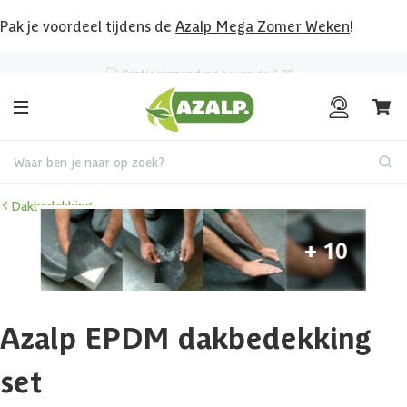
Pak je voordeel tijdens de
Azalp Mega Zomer Weken
!
Klantenbeoordeling
8.6
/10
Waar ben je naar op zoek?
Dakbedekking
Azalp EPDM dakbedekking
set