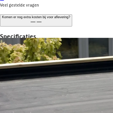
Veel gestelde vragen
Komen er nog extra kosten bij voor aflevering?
Specificaties
Belangrijke specificaties
Merk
Azalp
Breedte
400 cm
Lengte
395 cm
Levertijd
1 week