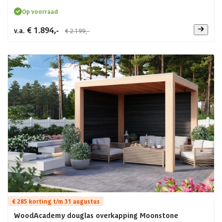
Op voorraad
€ 1.894,-
v.a.
€ 2.199,-
€ 285 korting t/m 31 augustus
WoodAcademy douglas overkapping Moonstone