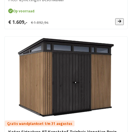
Op voorraad
€ 1.609,-
€ 1.892,94
Gratis wandplankset t/m 31 augustus
Keter Signature 97 Kunststof Tuinhuis Venetian Bruin