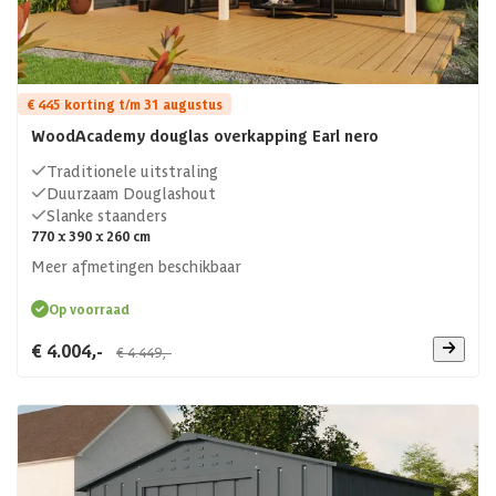
€ 445 korting t/m 31 augustus
WoodAcademy douglas overkapping Earl nero
Traditionele uitstraling
Duurzaam Douglashout
Slanke staanders
770 x 390 x 260 cm
Meer afmetingen beschikbaar
Op voorraad
€ 4.004,-
€ 4.449,-