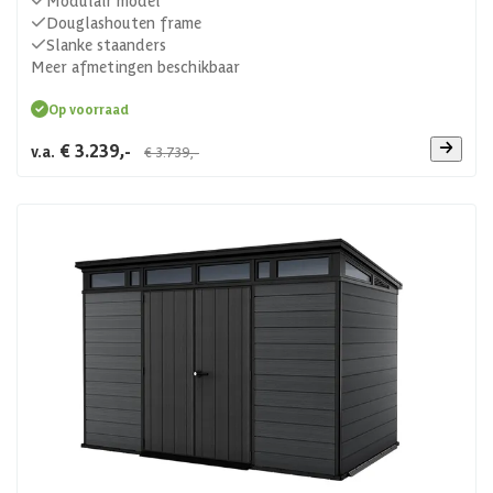
Douglashouten frame
Slanke staanders
Meer afmetingen beschikbaar
Op voorraad
€ 3.239,-
v.a.
€ 3.739,-