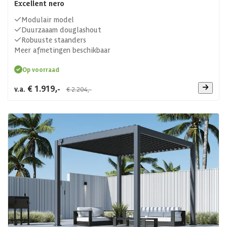
Excellent nero
Modulair model
Duurzaaam douglashout
Robuuste staanders
Meer afmetingen beschikbaar
Op voorraad
€ 1.919,-
v.a.
€ 2.204,-