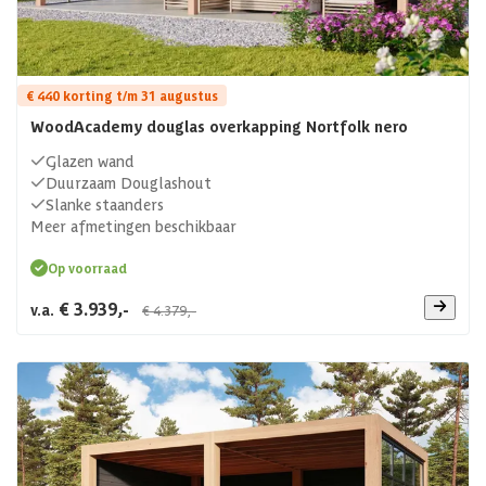
€ 440 korting t/m 31 augustus
WoodAcademy douglas overkapping Nortfolk nero
Glazen wand
Duurzaam Douglashout
Slanke staanders
Meer afmetingen beschikbaar
Op voorraad
€ 3.939,-
v.a.
€ 4.379,-