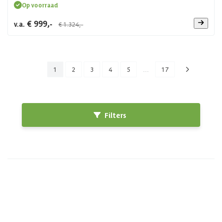
Op voorraad
€ 999,-
v.a.
€ 1.324,-
1
2
3
4
5
…
17
Filters