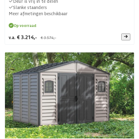
Deur is vrij in te delen
Slanke staanders
Meer afmetingen beschikbaar
Op voorraad
€ 3.214,-
v.a.
€ 3.574,-