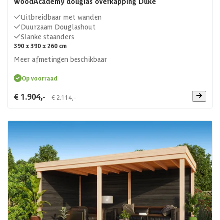
WoodAcademy douglas overkapping Duke
Uitbreidbaar met wanden
Duurzaam Douglashout
Slanke staanders
390 x 390 x 260 cm
Meer afmetingen beschikbaar
Op voorraad
€ 1.904,-
€ 2.114,-