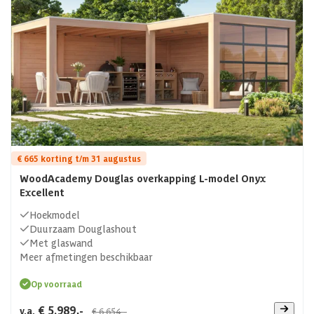
€ 665 korting t/m 31 augustus
WoodAcademy Douglas overkapping L-model Onyx
Excellent
Hoekmodel
Duurzaam Douglashout
Met glaswand
Meer afmetingen beschikbaar
Op voorraad
€ 5.989,-
v.a.
€ 6.654,-