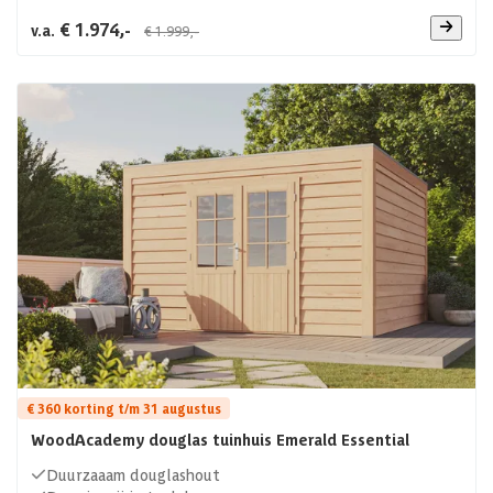
€ 1.974,-
v.a.
€ 1.999,-
€ 360 korting t/m 31 augustus
WoodAcademy douglas tuinhuis Emerald Essential
Duurzaaam douglashout