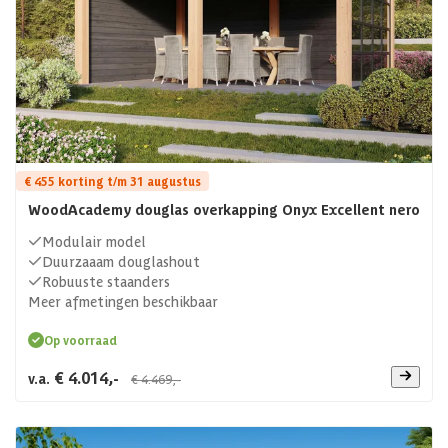
€ 455 korting t/m 31 augustus
WoodAcademy douglas overkapping Onyx Excellent nero
Modulair model
Duurzaaam douglashout
Robuuste staanders
Meer afmetingen beschikbaar
Op voorraad
€ 4.014,-
v.a.
€ 4.469,-