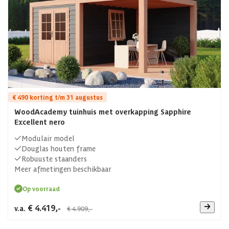
€ 490 korting t/m 31 augustus
WoodAcademy tuinhuis met overkapping Sapphire
Excellent nero
Modulair model
Douglas houten frame
Robuuste staanders
Meer afmetingen beschikbaar
Op voorraad
€ 4.419,-
v.a.
€ 4.909,-