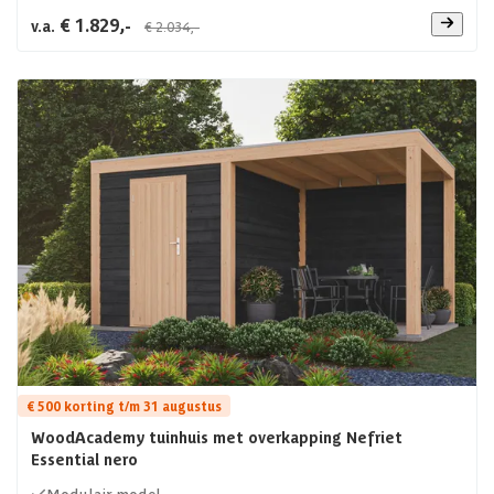
€ 1.829,-
v.a.
€ 2.034,-
€ 500 korting t/m 31 augustus
WoodAcademy tuinhuis met overkapping Nefriet
Essential nero
Modulair model