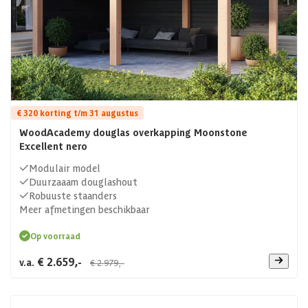
€ 320 korting t/m 31 augustus
WoodAcademy douglas overkapping Moonstone
Excellent nero
Modulair model
Duurzaaam douglashout
Robuuste staanders
Meer afmetingen beschikbaar
Op voorraad
€ 2.659,-
v.a.
€ 2.979,-