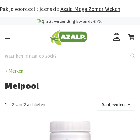
Pak je voordeel tijdens de
Azalp Mega Zomer Weken
!
Gratis verzending
boven de € 75,-
Waar ben je naar op zoek?
Merken
Melpool
1 - 2
van
2
artikelen
Aanbevolen