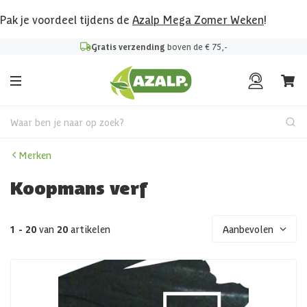
Pak je voordeel tijdens de
Azalp Mega Zomer Weken
!
Klantenbeoordeling
8.6
/10
Waar ben je naar op zoek?
Merken
Koopmans verf
1 - 20
van
20
artikelen
Aanbevolen