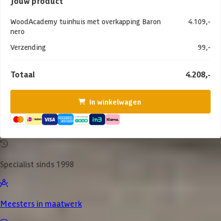
Jouw product
WoodAcademy tuinhuis met overkapping Baron
4.109,-
nero
Verzending
99,-
Totaal
4.208,-
In winkelwagen
Specialist sinds 1998
Meesters in maatwerk