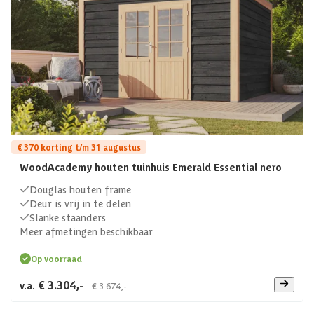
€ 370 korting t/m 31 augustus
WoodAcademy houten tuinhuis Emerald Essential nero
Douglas houten frame
Deur is vrij in te delen
Slanke staanders
Meer afmetingen beschikbaar
Op voorraad
€ 3.304,-
v.a.
€ 3.674,-