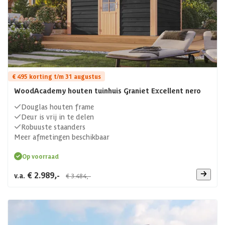
€ 495 korting t/m 31 augustus
WoodAcademy houten tuinhuis Graniet Excellent nero
Douglas houten frame
Deur is vrij in te delen
Robuuste staanders
Meer afmetingen beschikbaar
Op voorraad
€ 2.989,-
v.a.
€ 3.484,-