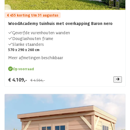
€ 455 korting t/m 31 augustus
WoodAcademy tuinhuis met overkapping Baron nero
Geverfde vurenhouten wanden
Douglashouten frame
Slanke staanders
570 x 290 x 260 cm
Meer afmetingen beschikbaar
Op voorraad
€ 4.109,-
€ 4.564,-