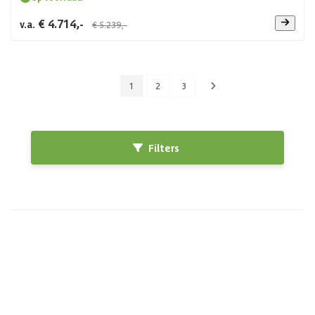
€ 4.714,-
v.a.
€ 5.239,-
1
2
3
Filters