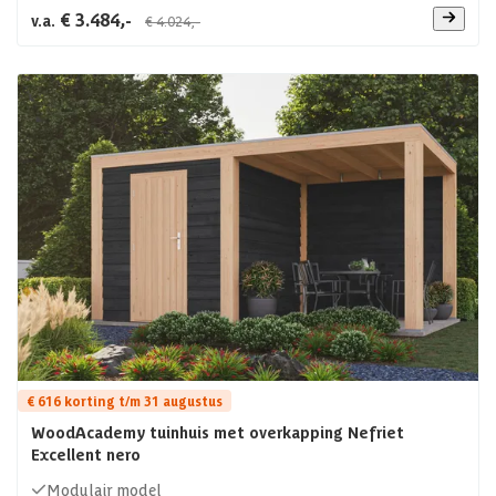
€ 3.484,-
v.a.
€ 4.024,-
€ 616 korting t/m 31 augustus
WoodAcademy tuinhuis met overkapping Nefriet
Excellent nero
Modulair model