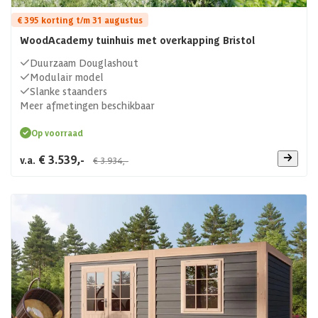
€ 395 korting t/m 31 augustus
WoodAcademy tuinhuis met overkapping Bristol
Duurzaam Douglashout
Modulair model
Slanke staanders
Meer afmetingen beschikbaar
Op voorraad
€ 3.539,-
v.a.
€ 3.934,-