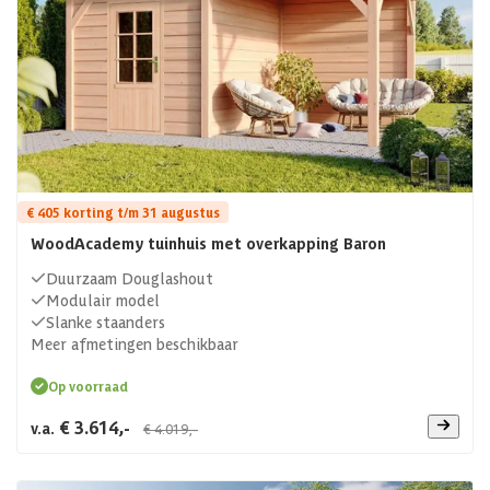
€ 405 korting t/m 31 augustus
WoodAcademy tuinhuis met overkapping Baron
Duurzaam Douglashout
Modulair model
Slanke staanders
Meer afmetingen beschikbaar
Op voorraad
€ 3.614,-
v.a.
€ 4.019,-