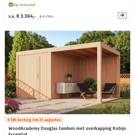
Op voorraad
€ 3.364,-
v.a.
€ 3.739,-
€ 385 korting t/m 31 augustus
WoodAcademy Douglas tuinhuis met overkapping Robijn
Essential