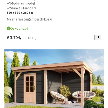
Modulair model
Slanke staanders
390 x 390 x 260 cm
Meer afmetingen beschikbaar
Op voorraad
€ 3.704,-
€ 4.119,-