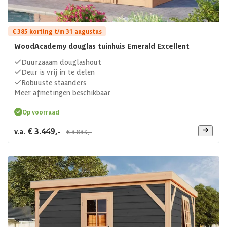
€ 385 korting t/m 31 augustus
WoodAcademy douglas tuinhuis Emerald Excellent
Duurzaaam douglashout
Deur is vrij in te delen
Robuuste staanders
Meer afmetingen beschikbaar
Op voorraad
€ 3.449,-
v.a.
€ 3.834,-