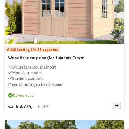
€ 420 korting t/m 31 augustus
WoodAcademy douglas tuinhuis Crown
Duurzaam Douglashout
Modulair model
Slanke staanders
Meer afmetingen beschikbaar
Op voorraad
€ 3.774,-
v.a.
€ 4.194,-