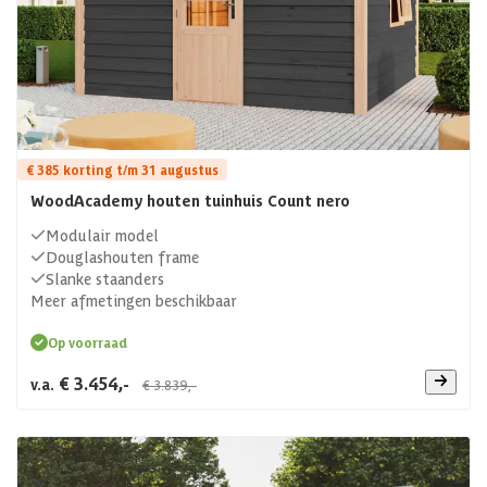
€ 385 korting t/m 31 augustus
WoodAcademy houten tuinhuis Count nero
Modulair model
Douglashouten frame
Slanke staanders
Meer afmetingen beschikbaar
Op voorraad
€ 3.454,-
v.a.
€ 3.839,-