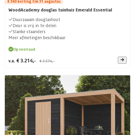
€ 360 korting t/m 31 augustus
WoodAcademy douglas tuinhuis Emerald Essential
Duurzaaam douglashout
Deur is vrij in te delen
Slanke staanders
Meer afmetingen beschikbaar
Op voorraad
€ 3.214,-
v.a.
€ 3.574,-