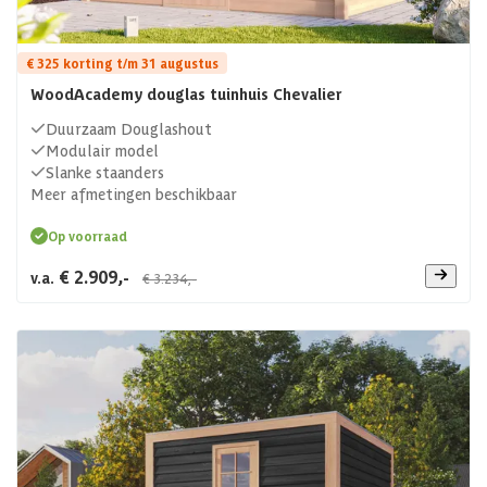
€ 325 korting t/m 31 augustus
WoodAcademy douglas tuinhuis Chevalier
Duurzaam Douglashout
Modulair model
Slanke staanders
Meer afmetingen beschikbaar
Op voorraad
€ 2.909,-
v.a.
€ 3.234,-