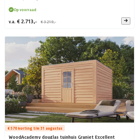
Op voorraad
€ 2.713,-
v.a.
€ 3.219,-
€ 570 korting t/m 31 augustus
WoodAcademy douglas tuinhuis Graniet Excellent