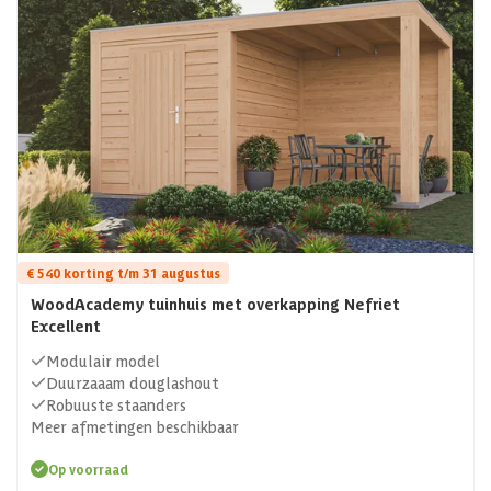
€ 540 korting t/m 31 augustus
WoodAcademy tuinhuis met overkapping Nefriet
Excellent
Modulair model
Duurzaaam douglashout
Robuuste staanders
Meer afmetingen beschikbaar
Op voorraad