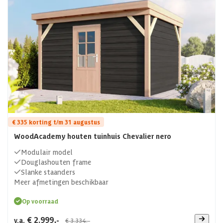
€ 335 korting t/m 31 augustus
WoodAcademy houten tuinhuis Chevalier nero
Modulair model
Douglashouten frame
Slanke staanders
Meer afmetingen beschikbaar
Op voorraad
€ 2.999,-
v.a.
€ 3.334,-