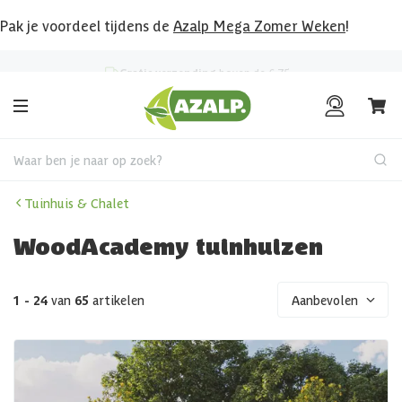
Pak je voordeel tijdens de
Azalp Mega Zomer Weken
!
Klantenbeoordeling
8.6
/10
Waar ben je naar op zoek?
Tuinhuis & Chalet
WoodAcademy tuinhuizen
1 - 24
van
65
artikelen
Aanbevolen