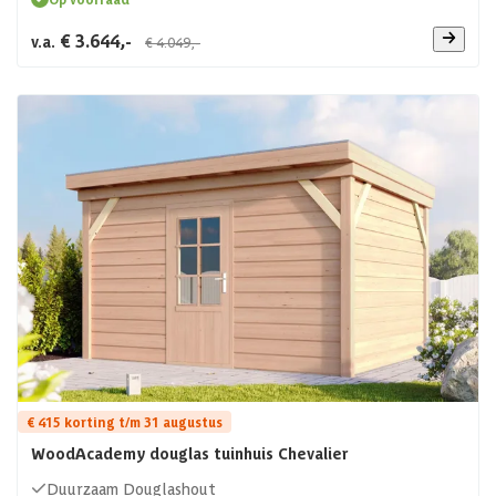
€ 3.644,-
v.a.
€ 4.049,-
€ 415 korting t/m 31 augustus
WoodAcademy douglas tuinhuis Chevalier
Duurzaam Douglashout