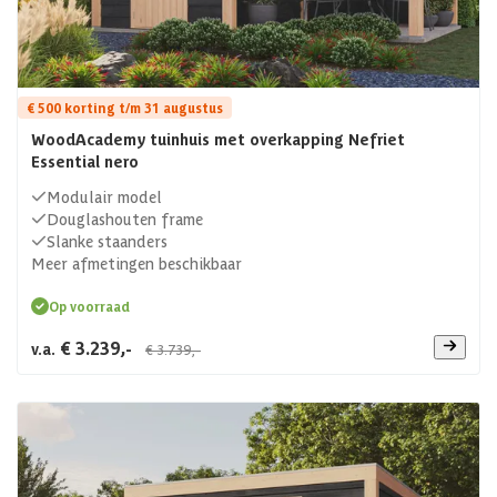
€ 500 korting t/m 31 augustus
WoodAcademy tuinhuis met overkapping Nefriet
Essential nero
Modulair model
Douglashouten frame
Slanke staanders
Meer afmetingen beschikbaar
Op voorraad
€ 3.239,-
v.a.
€ 3.739,-