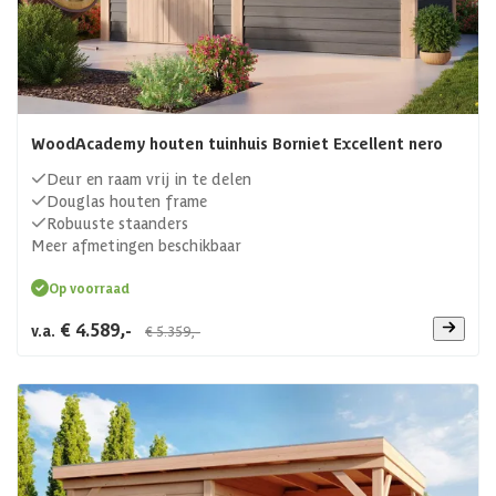
WoodAcademy houten tuinhuis Borniet Excellent nero
Deur en raam vrij in te delen
Douglas houten frame
Robuuste staanders
Meer afmetingen beschikbaar
Op voorraad
€ 4.589,-
v.a.
€ 5.359,-