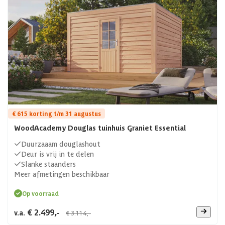
€ 615 korting t/m 31 augustus
WoodAcademy Douglas tuinhuis Graniet Essential
Duurzaaam douglashout
Deur is vrij in te delen
Slanke staanders
Meer afmetingen beschikbaar
Op voorraad
€ 2.499,-
v.a.
€ 3.114,-