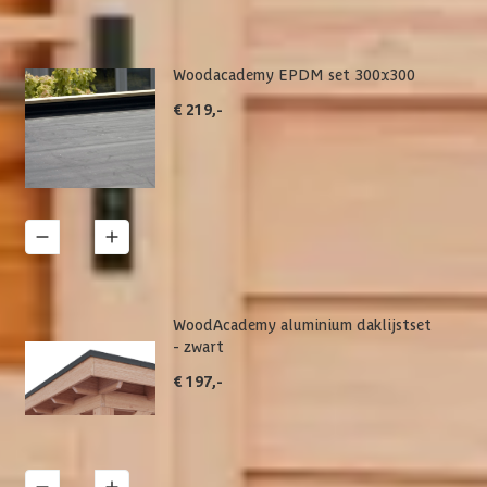
Woodacademy EPDM set 300x300
€ 219,-
1
Details
WoodAcademy aluminium daklijstset
- zwart
€ 197,-