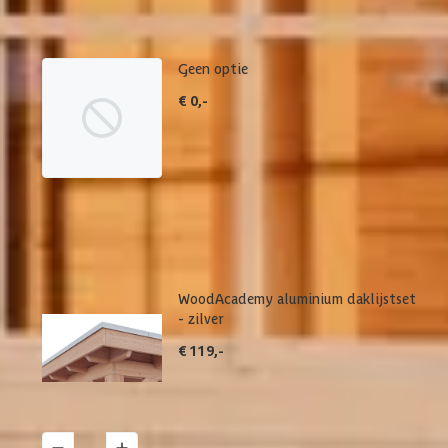
betreffende product.
Geen optie
€ 0,-
WoodAcademy aluminium daklijstset
- zilver
€ 119,-