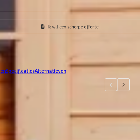
Ik wil een scherpe offerte
len
Specificaties
Alternatieven
4
5
jsten. Via 'details' vind je meer informatie over het