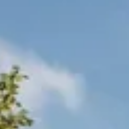
 tuinhuis dat bij jouw situatie past.
is Count