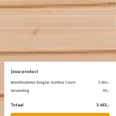
Jouw product
WoodAcademy douglas tuinhuis Count
3.364,-
Verzending
99,-
Totaal
3.463,-