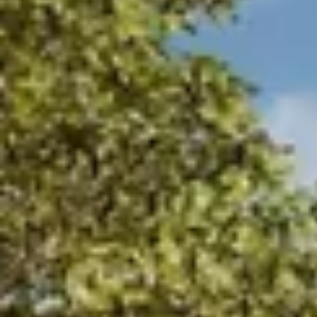
Hulp nodig?
Gebruik onze handige en snelle keuzehulp en vind het perfecte
Start de keuzehulp
WoodAcademy douglas tuinhu
3.364,-
3.739,-
Incl. BTW
Je bespaart € 375,-
Op voorraad
Vandaag besteld binnen 2-3 weken in huis.
Breedte
300
cm
400
cm
Diepte