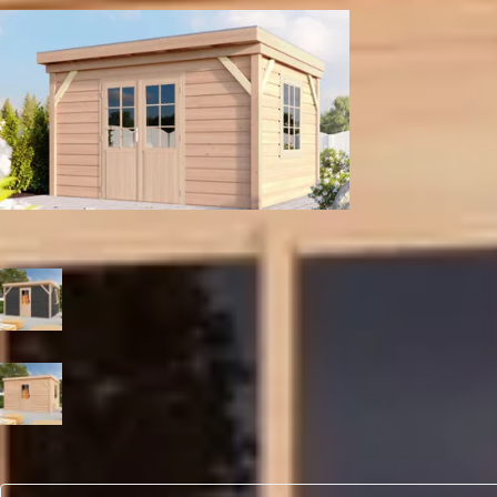
Dubbele deur met raam
Kleur
Zwart
Blank
Aantal