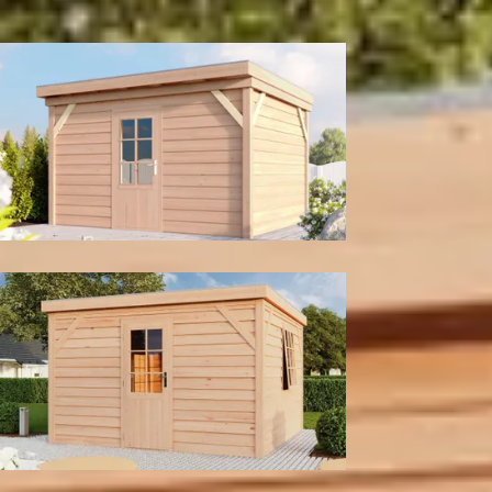
300
cm
400
cm
Model configuratie
Enkele deur
Enkele deur met raam