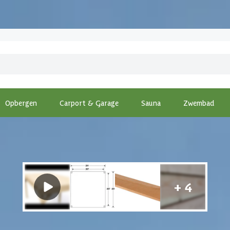
Opbergen
Carport & Garage
Sauna
Zwembad
odAcademy Douglas tuinhuis Count 300x300 cm