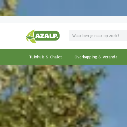
Pak je voordeel tijdens de
Azalp Mega Zomer Weken
!
Tuinhuis & Chalet
Overkapping & Veranda
Terug
Home
-
Tuinhuis & Chalet
-
Houten tuinhuis
-
Wo
€ 375 korting t/m 31 augustus