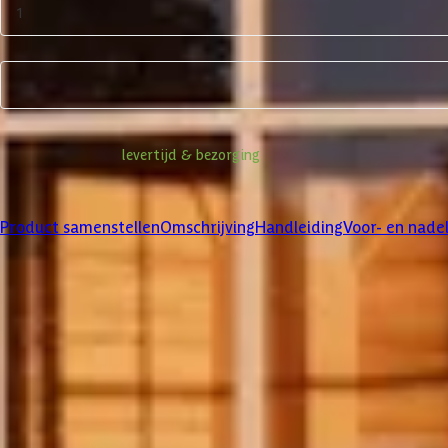
1
Product samenstellen
Informatie over
levertijd & bezorging
Klanten beoordelen ons met een
4/5
Product samenstellen
Omschrijving
Handleiding
Voor- en nade
Product samenstellen
1
2
3
Dakbedekking
Maak je bestelling compleet met de bijpassende EPDM set en dakli