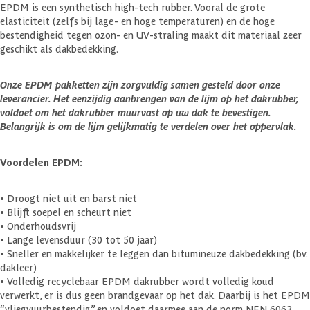
EPDM is een synthetisch high-tech rubber. Vooral de grote
elasticiteit (zelfs bij lage- en hoge temperaturen) en de hoge
bestendigheid tegen ozon- en UV-straling maakt dit materiaal zeer
geschikt als dakbedekking.
Onze EPDM pakketten zijn zorgvuldig samen gesteld door onze
leverancier. Het eenzijdig aanbrengen van de lijm op het dakrubber,
voldoet om het dakrubber muurvast op uw dak te bevestigen.
Belangrijk is om de lijm gelijkmatig te verdelen over het oppervlak.
Voordelen EPDM:
• Droogt niet uit en barst niet
• Blijft soepel en scheurt niet
• Onderhoudsvrij
• Lange levensduur (30 tot 50 jaar)
• Sneller en makkelijker te leggen dan bitumineuze dakbedekking (bv.
dakleer)
• Volledig recyclebaar EPDM dakrubber wordt volledig koud
verwerkt, er is dus geen brandgevaar op het dak. Daarbij is het EPDM
“vliegvuurbestendig” en voldoet daarmee aan de norm NEN 6063.