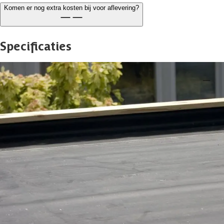
Komen er nog extra kosten bij voor aflevering?
Specificaties
Belangrijke specificaties
Merk
Azalp
Breedte
500 cm
Lengte
500 cm
Levertijd
1-3 werkdagen
Type
EPDM