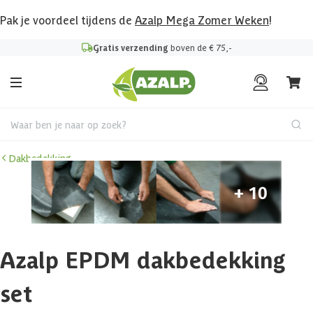
Pak je voordeel tijdens de
Azalp Mega Zomer Weken
!
Gratis verzending
boven de € 75,-
Waar ben je naar op zoek?
Dakbedekking
Azalp EPDM dakbedekking
set