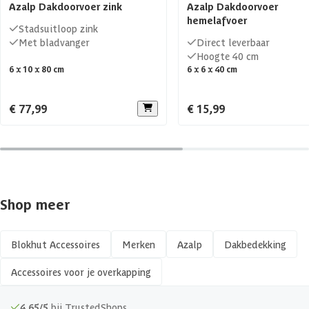
Azalp Dakdoorvoer zink
Azalp Dakdoorvoer
hemelafvoer
Stadsuitloop zink
Met bladvanger
Direct leverbaar
Hoogte 40 cm
6 x 10 x 80 cm
6 x 6 x 40 cm
€ 77,99
€ 15,99
Shop meer
Blokhut Accessoires
Merken
Azalp
Dakbedekking
Accessoires voor je overkapping
4,65/5
bij TrustedShops