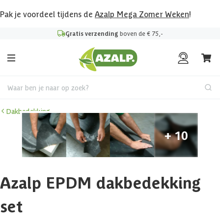
Pak je voordeel tijdens de
Azalp Mega Zomer Weken
!
Gratis verzending
boven de € 75,-
Waar ben je naar op zoek?
Dakbedekking
Azalp EPDM dakbedekking
set