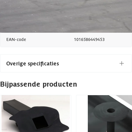
Type
EPDM
Azalp artikelcode
09-115-0006-0
EAN-code
1016586449453
Overige specificaties
Afmetingen (bxl)
500 x 700 cm
Bijpassende producten