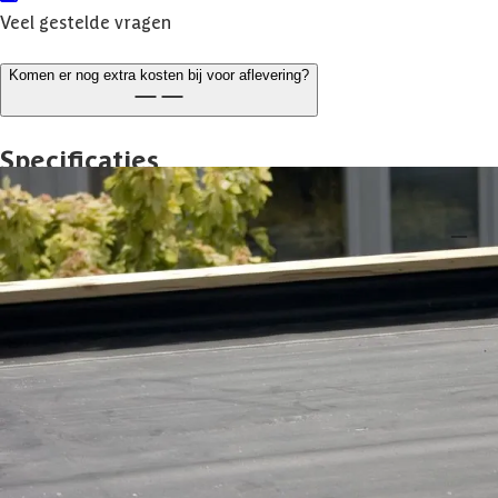
Veel gestelde vragen
Komen er nog extra kosten bij voor aflevering?
Specificaties
Belangrijke specificaties
Merk
Azalp
Breedte
700 cm
Lengte
500 cm
Levertijd
1-3 werkdagen