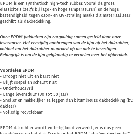
EPDM is een synthetisch high-tech rubber. Vooral de grote
elasticiteit (zelfs bij lage- en hoge temperaturen) en de hoge
bestendigheid tegen ozon- en UV-straling maakt dit materiaal zeer
geschikt als dakbedekking.
Onze EPDM pakketten zijn zorgvuldig samen gesteld door onze
leverancier. Het eenzijdig aanbrengen van de lijm op het dakrubber,
voldoet om het dakrubber muurvast op uw dak te bevestigen.
Belangrijk is om de lijm gelijkmatig te verdelen over het oppervlak.
Voordelen EPDM:
• Droogt niet uit en barst niet
• Blijft soepel en scheurt niet
• Onderhoudsvrij
• Lange levensduur (30 tot 50 jaar)
• Sneller en makkelijker te leggen dan bitumineuze dakbedekking (bv.
dakleer)
• Volledig recyclebaar
EPDM dakrubber wordt volledig koud verwerkt, er is dus geen
brandgevaar op het dak. Daarbij is het EPDM “vliegvuurbestendig”