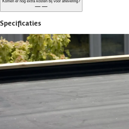
Komen er nog extra kosten bij voor aflevering?
Specificaties
Belangrijke specificaties
Merk
Azalp
Breedte
750 cm
Lengte
500 cm
Levertijd
1 week
Type
EPDM