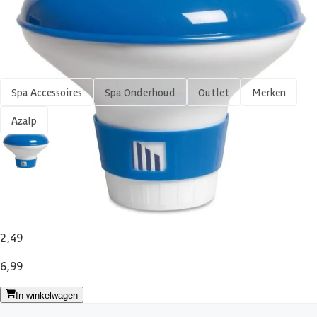
Shop meer
Spa Accessoires
Spa Onderhoud
Outlet
Merken
Azalp
Azalp grote chloordrijver voor zwembaden
Vandaag besteld binnen 1-3 werkdagen in huis.
2,49
6,99
In winkelwagen