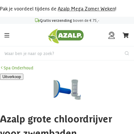
Pak je voordeel tijdens de
Azalp Mega Zomer Weken
!
Gratis verzending
boven de € 75,-
Waar ben je naar op zoek?
Spa Onderhoud
Uitverkoop
Azalp grote chloordrijver
voor zwembaden