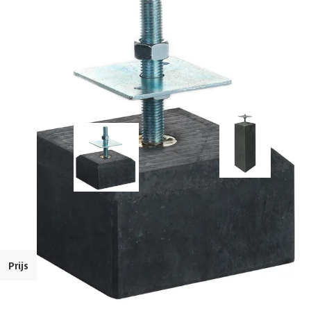
EAN-code
1021185008307
Alternatieven
Huidige product
Azalp Verstelbare
Azalp verstelbare
Betonpoer Hoog 195 x 195
betontegel 195 x 195 mm
mm
Prijs
29,-
38,-
Bekijk dit product