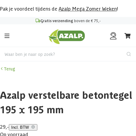
Pak je voordeel tijdens de
Azalp Mega Zomer Weken
!
Gratis verzending
boven de € 75,-
Waar ben je naar op zoek?
Terug
Azalp verstelbare betontegel
195 x 195 mm
29,-
Incl. BTW
Op voorraad