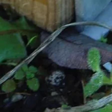
scherpe prijzen
Maatwerk:
We maken het betaalbaar.
076 - 80 801 24
Direct antwoord
Klantenservice
Binnen 1 werkdag antwoo