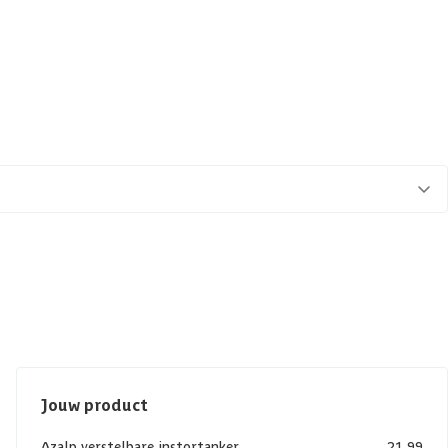
Jouw product
Azalp verstelbare instortanker
21,99