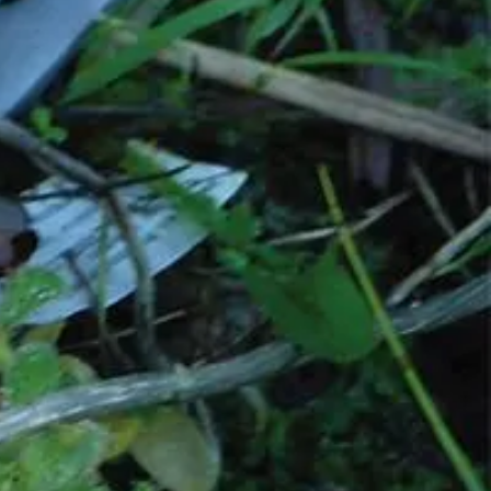
Chat met ons
Stel direct je vraag
rd