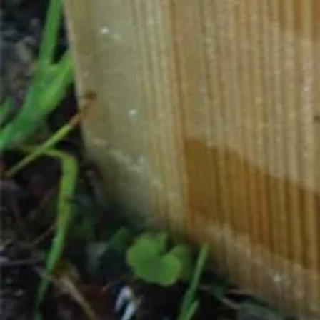
Helaas kunnen wij dit product niet los aanbieden altijd in combinatie
Specificaties
Belangrijke specificaties
Merk
Levertijd
Azalp artikelcode
EAN-code