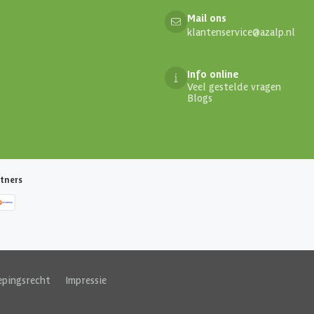
Mail ons
klantenservice@azalp.nl
Info online
Veel gestelde vragen
Blogs
tners
epingsrecht
|
Impressie