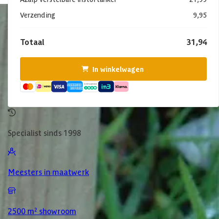
Verzending
9,95
Totaal
31,94
In winkelwagen
Specialist sinds 1998
Meesters in maatwerk
2500 m² showroom