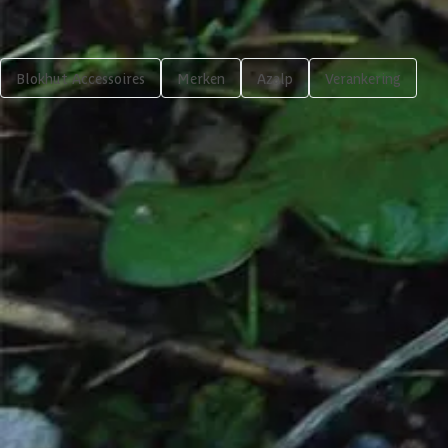
Shop meer
Blokhut Accessoires
Merken
Azalp
Verankering
31,94
Volgende
In winkelwagen
4,65/5
bij TrustedShops
Luxe assortiment
tegen 