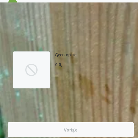
1
Fundering
Een goede fundering verlengt de levensduur van je product. Via '
Geen optie
€ 0,-
Vorige