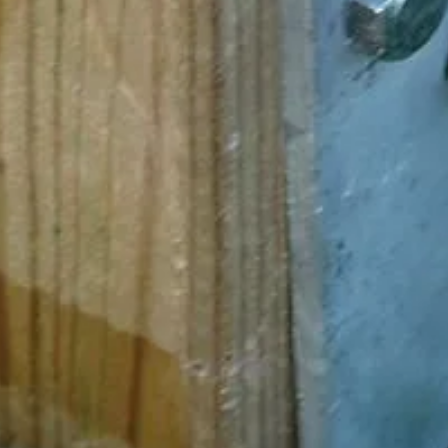
 met een prieel.
Azalp
1-3 werkdagen
12-168-0004-0
1008425451963