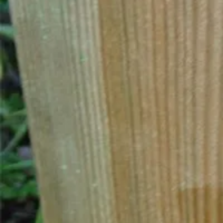
Product omschrijving
In breedte verstelbare paalhouder met grondpen (210 mm) die wordt 
De paalsteun is te verstellen in de volgende afmetingen:
69-135 mm
100-165 mm
Oppervlaktebehandeling: Thermisch verzinkt
Uitermate geschikt voor o.a. Pergola’s