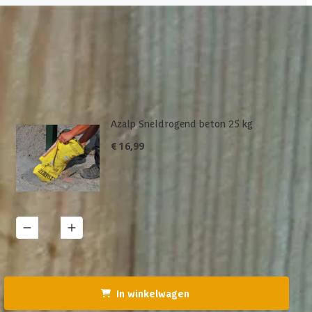
details' vind je meer informatie over het betreffende product.
Azalp Sneldrogend beton 25 kg
€ 16,99
1
Details
In winkelwagen