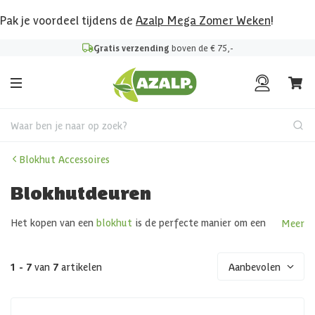
Pak je voordeel tijdens de
Azalp Mega Zomer Weken
!
Gratis verzending
boven de € 75,-
Waar ben je naar op zoek?
Blokhut Accessoires
Blokhutdeuren
Het kopen van een
blokhut
is de perfecte manier om een
Meer
heerlijke ontspanningsruimte te creëren in je achtertuin. Bij
de aanschaf van een blokhut komen ook verschillende
accessoires kijken die je nodig hebt om er gebruik van te
1 - 7
van
7
artikelen
Aanbevolen
maken waaronder een blokhut deur. Bij Azalp hebben we
een ruim assortiment aan blokhut deuren. Zo hebben we
blokhut deuren gemaakt van Douglashout, dubbele