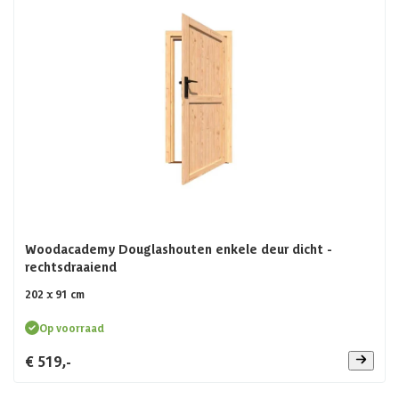
blokhut deuren, enkele blokhut deuren en nog veel meer!
Woodacademy Douglashouten enkele deur dicht -
rechtsdraaiend
202 x 91 cm
Op voorraad
€ 519,-