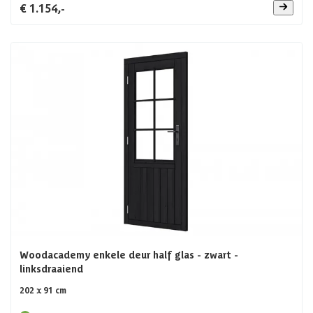
€ 1.154,-
Woodacademy enkele deur half glas - zwart -
linksdraaiend
202 x 91 cm