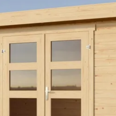
303 cm
301 cm
213 cm
9 m2
28 mm
Hogedruk geïmpregneerd
Plat
Vurenhout