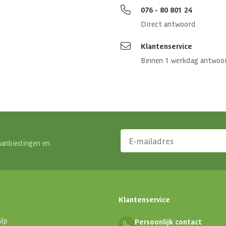
076 - 80 801 24
Direct antwoord
Klantenservice
Binnen 1 werkdag antwoo
Massief
0 st
0 st
aanbiedingen en
301x30
Hout
Klantenservice
Geen is
alp
Persoonlijk contact