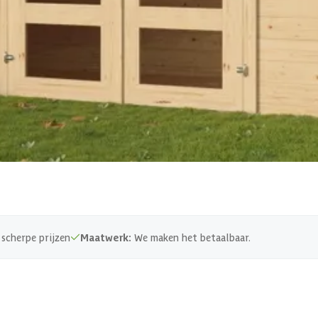
Blank
1-2 weken
19-140-0115-0
Hout
1009840588678
scherpe prijzen
Maatwerk:
We maken het betaalbaar.