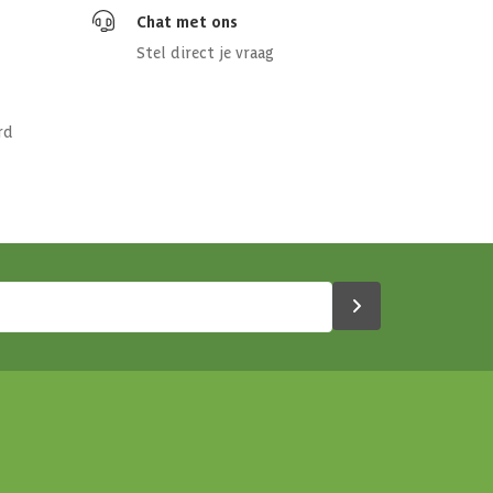
Chat met ons
Stel direct je vraag
rd
3x213 cm
olatie