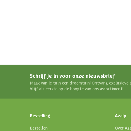
Meerdere maten beschikbaar
Veranda
Soort dak
Aantal deuren
Aantal ramen
Schrijf je in voor onze nieuwsbrief
Maak van je tuin een droomtuin! Ontvang exclusieve 
Afmetingen (bxl)
blijf als eerste op de hoogte van ons assortiment!
Materiaal dak
Bestelling
Azalp
Soort isolatie
Bestellen
Over Az