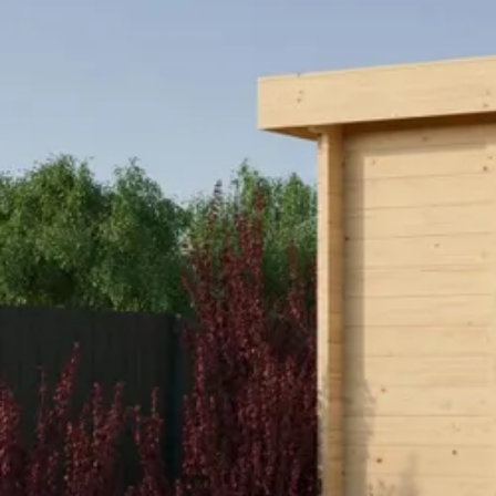
Breedte
Lengte
Hoogte
Oppervlakte
Wanddikte
Houtbehandeling
Dakvorm
Maatwerk mogelijk
Toon alle
Houtsoort