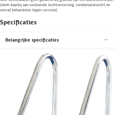
(denk daarbij aan voldoende luchtverversing, condensatievocht en
vooraf behandelen tegen corrosie).
Specificaties
Belangrijke specificaties
Merk
Flexinox
Levertijd
1-3 werkdagen
Type
Inbouw zwembad
Azalp artikelcode
12-157-0070-0
EAN-code
1012157007008