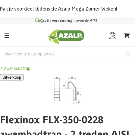
Pak je voordeel tijdens de
Azalp Mega Zomer Weken
!
Gratis verzending
boven de € 75,-
Waar ben je naar op zoek?
Zwembadtrap
Uitverkoop
Flexinox FLX-350-0228
zwembadtrap - 2 treden AISI