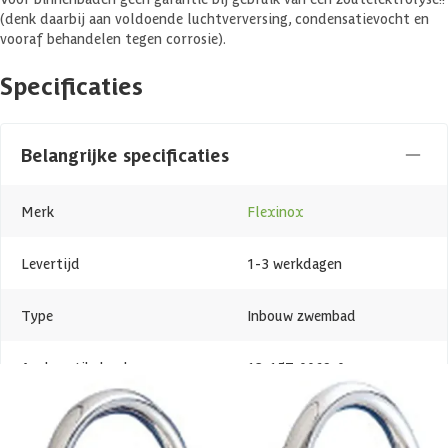
(denk daarbij aan voldoende luchtverversing, condensatievocht en
vooraf behandelen tegen corrosie).
Specificaties
Belangrijke specificaties
Merk
Flexinox
Levertijd
1-3 werkdagen
Type
Inbouw zwembad
Azalp artikelcode
12-157-0069-0
EAN-code
8435177204555