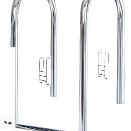
Overige specificaties
Geschikt voor zwembaden tot
150 cm
Alternatieven
Uitvoering
Smal
Huidige product
Zoutwaterbestendig (max 4 gram per liter)
Aantal treden
4 st
Flexinox 3 treden AISI 304
Flexinox FLX-350-0259
- smal model (O)
zwembadtrap - 4 treden
AISI 304 - smal model
Prijs
164,99
329,99
134,99
269,99