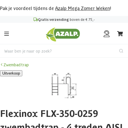
Pak je voordeel tijdens de
Azalp Mega Zomer Weken
!
Gratis verzending
boven de € 75,-
Waar ben je naar op zoek?
Zwembadtrap
Uitverkoop
Flexinox FLX-350-0259
zwembadtrap - 4 treden AISI