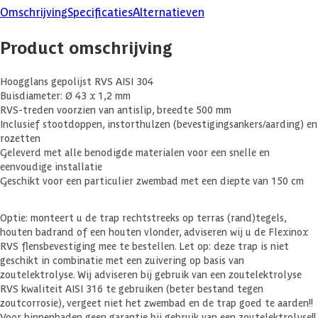
Omschrijving
Specificaties
Alternatieven
Product omschrijving
Hoogglans gepolijst RVS AISI 304
Buisdiameter: Ø 43 x 1,2 mm
RVS-treden voorzien van antislip, breedte 500 mm
Inclusief stootdoppen, instorthulzen (bevestigingsankers/aarding) en
rozetten
Geleverd met alle benodigde materialen voor een snelle en
eenvoudige installatie
Geschikt voor een particulier zwembad met een diepte van 150 cm
Optie: monteert u de trap rechtstreeks op terras (rand)tegels,
houten badrand of een houten vlonder, adviseren wij u de Flexinox
RVS flensbevestiging mee te bestellen. Let op: deze trap is niet
geschikt in combinatie met een zuivering op basis van
zoutelektrolyse. Wij adviseren bij gebruik van een zoutelektrolyse
RVS kwaliteit AISI 316 te gebruiken (beter bestand tegen
zoutcorrosie), vergeet niet het zwembad en de trap goed te aarden!!
Voor binnenbaden geen garantie bij gebruik van een zoutelektrolyse!!