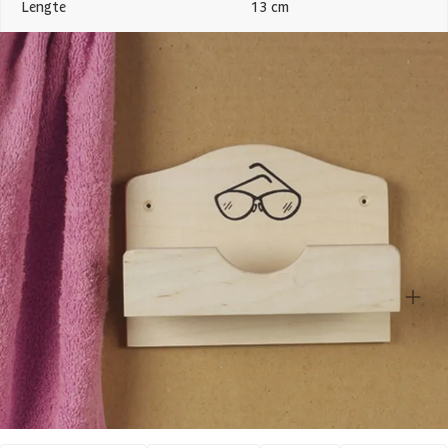
Lengte
13 cm
Hoogte
6 cm
Levertijd
1-3 werkdagen
Azalp artikelcode
13-121-0012-0
EAN-code
1014606104832
Overige specificaties
Afmetingen (bxl)
13x17x6 cm
Shop meer