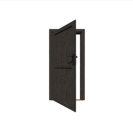
Merk
WoodAcademy
Levertijd
2-3 weken
Azalp artikelcode
24-247-0081-0
EAN-code
1024247008109
4,65/5
bij TrustedShops
Luxe assortiment
tegen scherpe prijzen
Maatwerk:
We maken het betaalbaar.
076 - 80 801 24
Direct antwoord
Chat met ons
Stel direct je vraag