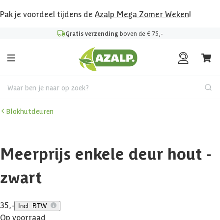
Pak je voordeel tijdens de
Azalp Mega Zomer Weken
!
Gratis verzending
boven de € 75,-
Waar ben je naar op zoek?
Blokhutdeuren
Meerprijs enkele deur hout -
zwart
35,-
Incl. BTW
Op voorraad