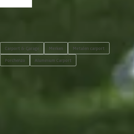
Shop meer
Carport & Garage
Merken
Metalen carport
Porchenzo
Aluminium Carport
3.539,-
Volgende
In winkelwagen
4,65/5
bij TrustedShops
Luxe assortiment
tegen scherpe prijzen
Maatwerk:
We maken het betaalbaar.
076 - 80 801 24