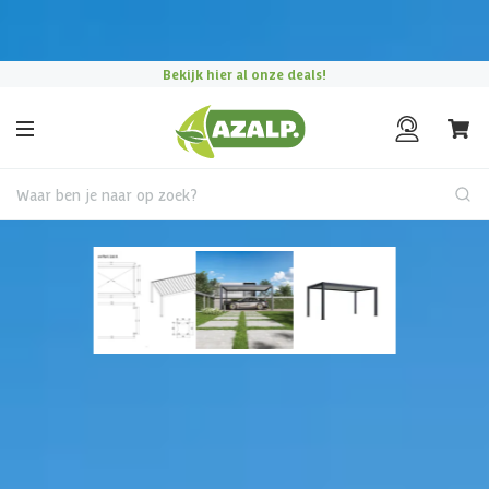
Pak je voordeel tijdens de
Azalp Mega Zomer Weken
!
Bekijk hier al onze deals!
Waar ben je naar op zoek?
Carport & Garage
Porchenzo Prestige
aluminium carport