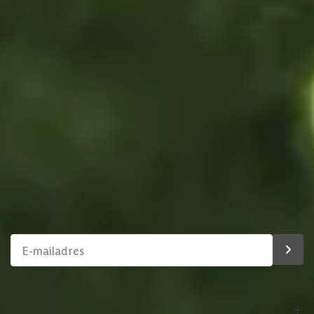
Direct antwoord
Chat met ons
Stel direct je vraag
Klantenservice
Binnen 1 werkdag antwoord
Schrijf je in voor onze nieuwsbrief
Maak van je tuin een droomtuin! Ontvang exclusieve
aanbiedingen en blijf als eerste op de hoogte van ons
assortiment!
Bestelling