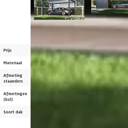
Dakoppervlakte
16 m2
Porchenzo carport
Maximale sneeuwbelasting
80 kg/m2
Porchenzo Prestige
Prestige met bergin
aluminium carport
- teak
Afmetingen (bxl)
530 x 300 cm
Prijs
3.539,-
7.169,-
Materiaal dak
Polyurethaanschuim
Materiaal
Metaal
Metaal
RAL kleur
7015
Afmeting
15 x 15 cm
15 x 15 cm
staanders
Afmetingen
530 x 300 cm
720 x 300 cm
(bxl)
Soort dak
Massief
Massief
Bekijk dit pro