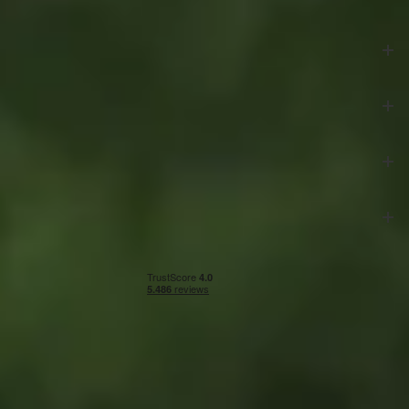
Azalp
Klantenservice
Veilig betalen
Onze partners
Algemene voorwaarden
|
Privacy & cookies
|
Herroepingsrecht