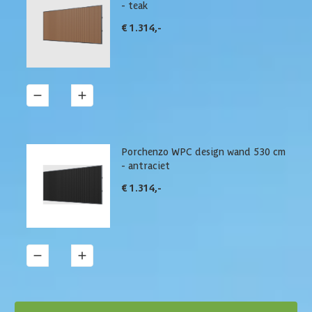
- teak
€ 1.314,-
1
Details
Porchenzo WPC design wand 530 cm
- antraciet
€ 1.314,-
1
Details