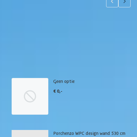
Product samenstellen
1
2
Wanden
Maak je bestelling compleet met een (extra) wand. Via
'details' vind je meer informatie over het betreffende
product.
Geen optie
€ 0,-
Porchenzo WPC design wand 530 cm