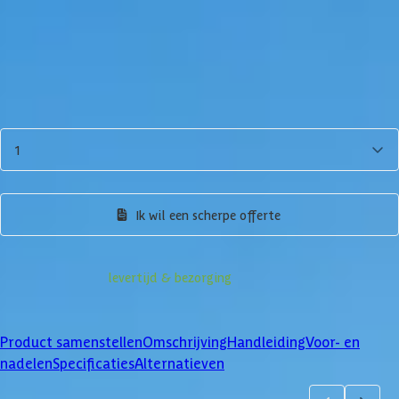
3.539,-
Incl. BTW en verzendkosten
Op voorraad
Vandaag besteld binnen 3-6 werkdagen in huis.
Aantal
1
Product samenstellen
Ik wil een scherpe offerte
Informatie over
levertijd & bezorging
Klanten beoordelen ons met een
4/5
Product samenstellen
Omschrijving
Handleiding
Voor- en
nadelen
Specificaties
Alternatieven