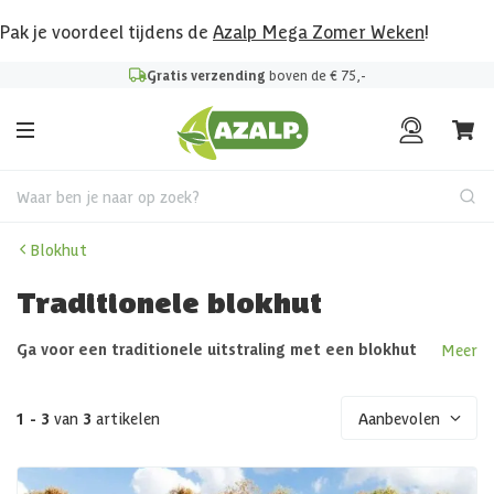
Pak je voordeel tijdens de
Azalp Mega Zomer Weken
!
Gratis verzending
boven de € 75,-
Waar ben je naar op zoek?
Blokhut
Traditionele blokhut
Ga voor een traditionele uitstraling met een blokhut
Meer
met zadeldak
1 - 3
van
3
artikelen
Aanbevolen