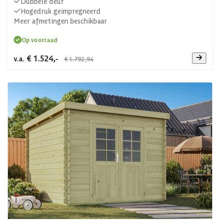
Dubbele deur
Hogedruk geimpregneerd
Meer afmetingen beschikbaar
Op voorraad
€ 1.524,-
v.a.
€ 1.792,94