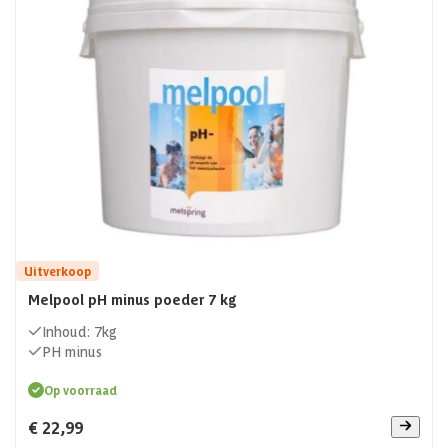
waterbehandeling niet consequent onderhoudt, bestaat de
kans op bacteriën en algen. Bij de waterbehandeling maak je
gebruik van verschillende middelen. Je kunt ook een van de
waterbehandeling systemen aanschaffen zodat de
waterbehandeling gemakkelijker wordt. Alles wat je nodig
hebt voor een schoon zwembad en jacuzzi vind je bij Azalp!
Uitverkoop
Melpool pH minus poeder 7 kg
Inhoud: 7kg
PH minus
Op voorraad
€ 22,99