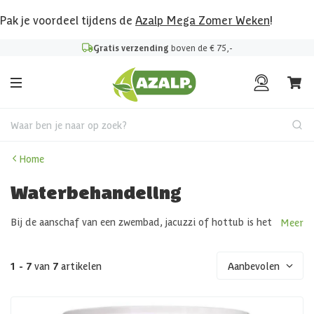
Pak je voordeel tijdens de
Azalp Mega Zomer Weken
!
Gratis verzending
boven de € 75,-
Waar ben je naar op zoek?
Home
Waterbehandeling
Bij de aanschaf van een zwembad, jacuzzi of hottub is het
Meer
belangrijk om je bewust te zijn van het onderhoud dat je
eraan moet plegen. Zo ook is waterbehandeling cruciaal om
veel plezier van het zwembad te hebben. Het is belangrijk
1 - 7
van
7
artikelen
Aanbevolen
om het water van het zwembad of de hottub in goede
conditie te houden zodat je het hele jaar door kunt blijven
spelen en zwemmen in helder en gezond water. Als je de