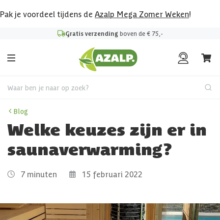
Pak je voordeel tijdens de
Azalp Mega Zomer Weken
!
Klantenbeoordeling
8.6
/10
Waar ben je naar op zoek?
Blog
Welke keuzes zijn er in
saunaverwarming?
7 minuten
15 februari 2022