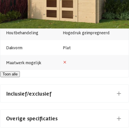
Oppervlakte
7 m2
Wanddikte
28 mm
Houtbehandeling
Hogedruk geïmpregneerd
Dakvorm
Plat
Maatwerk mogelijk
Toon alle
Houtsoort
Vurenhout
Kleur
Blank
Inclusief/exclusief
Levertijd
1-2 weken
Dakbedekking
Overige specificaties
Azalp artikelcode
19-140-0113-0
Vloer