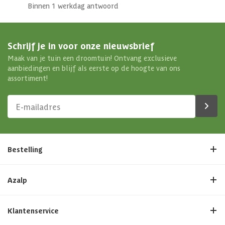
Binnen 1 werkdag antwoord
Aantal deuren
0 st
Schrijf je in voor onze nieuwsbrief
Aantal ramen
0 st
Maak van je tuin een droomtuin! Ontvang exclusieve
aanbiedingen en blijf als eerste op de hoogte van ons
Afmetingen (bxl)
240x303x213 cm
assortiment!
Materiaal dak
Hout
Soort isolatie
Geen isolatie
Bestelling
Azalp
Klantenservice