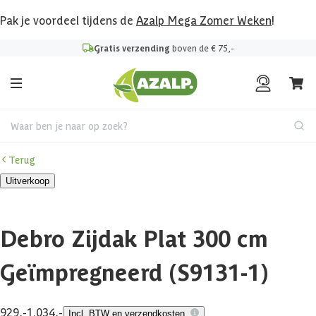
Pak je voordeel tijdens de
Azalp Mega Zomer Weken
!
Gratis verzending
boven de € 75,-
Waar ben je naar op zoek?
Terug
Uitverkoop
Debro Zijdak Plat 300 cm
Geïmpregneerd (S9131-1)
929,-
1.034,-
Incl. BTW en verzendkosten