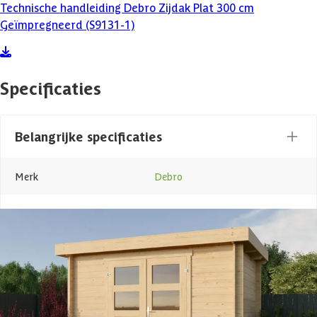
Technische handleiding Debro Zijdak Plat 300 cm
Geïmpregneerd (S9131-1)
Specificaties
Belangrijke specificaties
Merk
Debro
Breedte
303 cm
Lengte
240 cm
Hoogte
213 cm