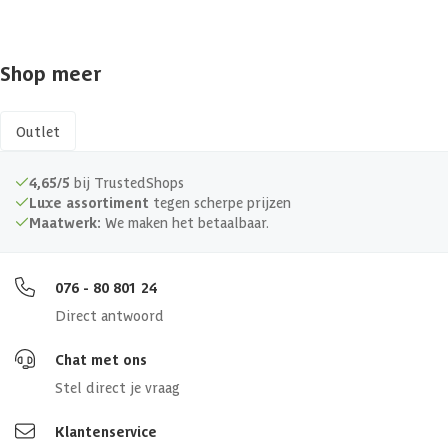
Materiaal
Hout
EAN-code
1010430032013
Shop meer
Gespiegeld te monteren
Isolatieglas
Outlet
Kant en klaar geverfd mogelijk
4,65/5
bij TrustedShops
Luxe assortiment
tegen scherpe prijzen
Maatwerk:
We maken het betaalbaar.
Kunststofglas
Luifel
076 - 80 801 24
Direct antwoord
Meerdere maten beschikbaar
Chat met ons
Veranda
Stel direct je vraag
Klantenservice
Soort dak
Massief